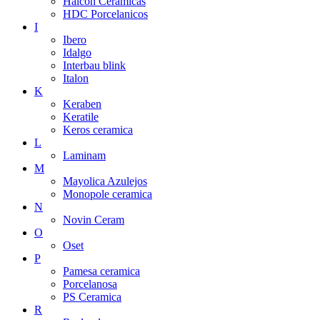
Halcon Ceramicas
HDC Porcelanicos
I
Ibero
Idalgo
Interbau blink
Italon
K
Keraben
Keratile
Keros ceramica
L
Laminam
M
Mayolica Azulejos
Monopole ceramica
N
Novin Ceram
O
Oset
P
Pamesa ceramica
Porcelanosa
PS Ceramica
R