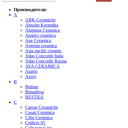
Производители:
A
ABK Ceramiche
Absolut Keramika
Alaplana Ceramica
Aparici ceramica
Ape Ceramica
Argenta ceramica
Asia pacific ceramic
Atlas Concorde Italia
Atlas Concorde Russia
AVA CERAMICA
Azario
Azuvi
B
Belmar
Benadresa
BESTILE
C
Caesar Ceramiche
Casati Ceramica
Cifre Ceramica
Codicer 95
Coliseum Gres