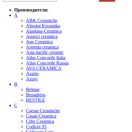
Производители:
A
ABK Ceramiche
Absolut Keramika
Alaplana Ceramica
Aparici ceramica
Ape Ceramica
Argenta ceramica
Asia pacific ceramic
Atlas Concorde Italia
Atlas Concorde Russia
AVA CERAMICA
Azario
Azuvi
B
Belmar
Benadresa
BESTILE
C
Caesar Ceramiche
Casati Ceramica
Cifre Ceramica
Codicer 95
Coliseum Gres