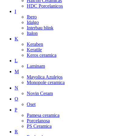
Halcon Ceramicas
HDC Porcelanicos
I
Ibero
Idalgo
Interbau blink
Italon
K
Keraben
Keratile
Keros ceramica
L
Laminam
M
Mayolica Azulejos
Monopole ceramica
N
Novin Ceram
O
Oset
P
Pamesa ceramica
Porcelanosa
PS Ceramica
R