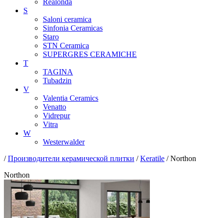
Realonda
S
Saloni ceramica
Sinfonia Ceramicas
Staro
STN Ceramica
SUPERGRES CERAMICHE
T
TAGINA
Tubadzin
V
Valentia Ceramics
Venatto
Vidrepur
Vitra
W
Westerwalder
/
Производители керамической плитки
/
Keratile
/ Northon
Northon