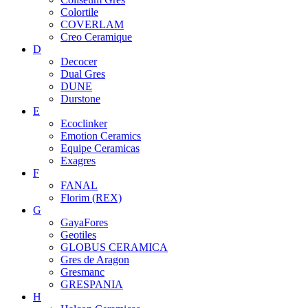
Colortile
COVERLAM
Creo Ceramique
D
Decocer
Dual Gres
DUNE
Durstone
E
Ecoclinker
Emotion Ceramics
Equipe Ceramicas
Exagres
F
FANAL
Florim (REX)
G
GayaFores
Geotiles
GLOBUS CERAMICA
Gres de Aragon
Gresmanc
GRESPANIA
H