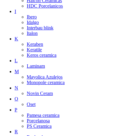
Halcon Ceramicas
HDC Porcelanicos
I
Ibero
Idalgo
Interbau blink
Italon
K
Keraben
Keratile
Keros ceramica
L
Laminam
M
Mayolica Azulejos
Monopole ceramica
N
Novin Ceram
O
Oset
P
Pamesa ceramica
Porcelanosa
PS Ceramica
R