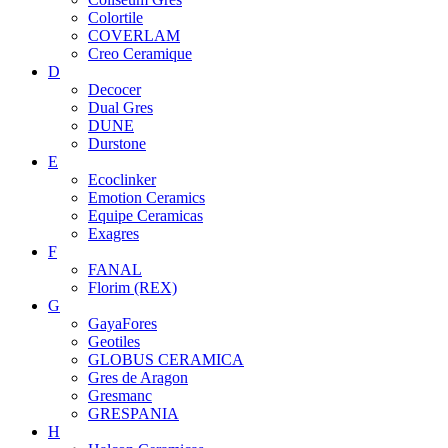
Colortile
COVERLAM
Creo Ceramique
D
Decocer
Dual Gres
DUNE
Durstone
E
Ecoclinker
Emotion Ceramics
Equipe Ceramicas
Exagres
F
FANAL
Florim (REX)
G
GayaFores
Geotiles
GLOBUS CERAMICA
Gres de Aragon
Gresmanc
GRESPANIA
H