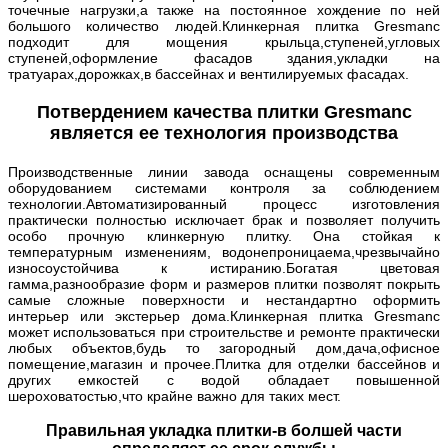
точечные нагрузки,а также на постоянное хождение по ней
большого количество людей.Клинкерная плитка Gresmanc
подходит для мощения крыльца,ступеней,угловых
ступеней,оформление фасадов здания,укладки на
тратуарах,дорожках,в бассейнах и вентилируемых фасадах.
Потвердением качества плитки Gresmanc
является ее технология производства
Производственные линии завода оснащены современным
оборудованием системами контроля за соблюдением
технологии.Автоматизированный процесс изготовления
практически полностью исключает брак и позволяет получить
особо прочную клинкерную плитку. Она стойкая к
температурным изменениям, водонепроницаема,чрезвычайно
износоустойчива к истиранию.Богатая цветовая
гамма,разнообразие форм и размеров плитки позволят покрыть
самые сложные поверхности и нестандартно оформить
интерьер или экстерьер дома.Клинкерная плитка Gresmanc
может использоваться при строительстве и ремонте практически
любых объектов,будь то загородный дом,дача,офисное
помещение,магазин и прочее.Плитка для отделки бассейнов и
других емкостей с водой обладает повышенной
шероховатостью,что крайне важно для таких мест.
Правильная укладка плитки-в болшей части