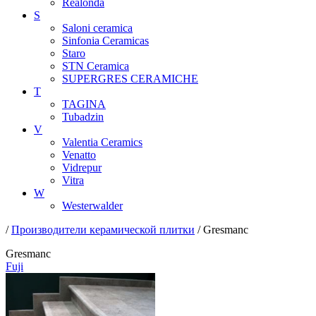
Realonda
S
Saloni ceramica
Sinfonia Ceramicas
Staro
STN Ceramica
SUPERGRES CERAMICHE
T
TAGINA
Tubadzin
V
Valentia Ceramics
Venatto
Vidrepur
Vitra
W
Westerwalder
/
Производители керамической плитки
/ Gresmanc
Gresmanc
Fuji