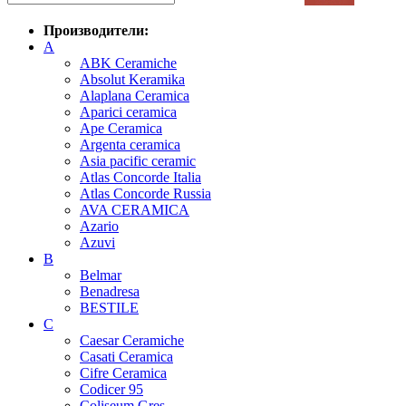
Производители:
A
ABK Ceramiche
Absolut Keramika
Alaplana Ceramica
Aparici ceramica
Ape Ceramica
Argenta ceramica
Asia pacific ceramic
Atlas Concorde Italia
Atlas Concorde Russia
AVA CERAMICA
Azario
Azuvi
B
Belmar
Benadresa
BESTILE
C
Caesar Ceramiche
Casati Ceramica
Cifre Ceramica
Codicer 95
Coliseum Gres