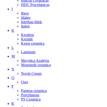
Halcon Ceramicas
HDC Porcelanicos
I
Ibero
Idalgo
Interbau blink
Italon
K
Keraben
Keratile
Keros ceramica
L
Laminam
M
Mayolica Azulejos
Monopole ceramica
N
Novin Ceram
O
Oset
P
Pamesa ceramica
Porcelanosa
PS Ceramica
R