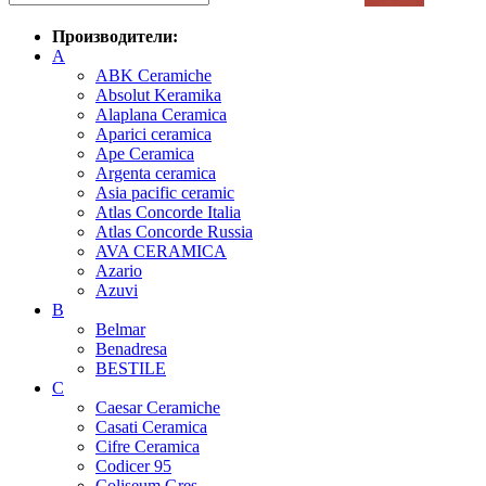
Производители:
A
ABK Ceramiche
Absolut Keramika
Alaplana Ceramica
Aparici ceramica
Ape Ceramica
Argenta ceramica
Asia pacific ceramic
Atlas Concorde Italia
Atlas Concorde Russia
AVA CERAMICA
Azario
Azuvi
B
Belmar
Benadresa
BESTILE
C
Caesar Ceramiche
Casati Ceramica
Cifre Ceramica
Codicer 95
Coliseum Gres