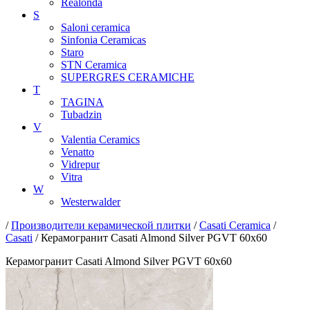
Realonda
S
Saloni ceramica
Sinfonia Ceramicas
Staro
STN Ceramica
SUPERGRES CERAMICHE
T
TAGINA
Tubadzin
V
Valentia Ceramics
Venatto
Vidrepur
Vitra
W
Westerwalder
/
Производители керамической плитки
/
Casati Ceramica
/
Casati
/ Керамогранит Casati Almond Silver PGVT 60x60
Керамогранит Casati Almond Silver PGVT 60x60