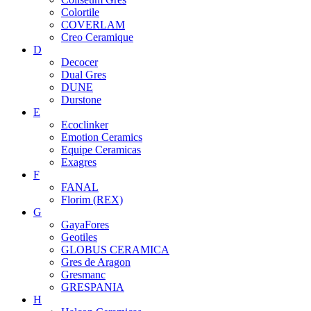
Colortile
COVERLAM
Creo Ceramique
D
Decocer
Dual Gres
DUNE
Durstone
E
Ecoclinker
Emotion Ceramics
Equipe Ceramicas
Exagres
F
FANAL
Florim (REX)
G
GayaFores
Geotiles
GLOBUS CERAMICA
Gres de Aragon
Gresmanc
GRESPANIA
H