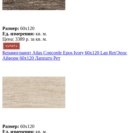
Размер:
60x120
Ед. измерения:
кв. м.
Цена:
3389 р.
за кв. м.
Керамогранит Atlas Concorde Epos Ivory 60x120 Lap Ret/Эпос
Айвори 60x120 Лаппато Рет
Размер:
60x120
Ед. измерения:
кв. м.