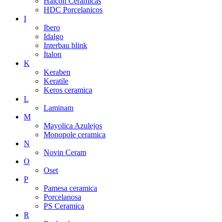
Halcon Ceramicas
HDC Porcelanicos
I
Ibero
Idalgo
Interbau blink
Italon
K
Keraben
Keratile
Keros ceramica
L
Laminam
M
Mayolica Azulejos
Monopole ceramica
N
Novin Ceram
O
Oset
P
Pamesa ceramica
Porcelanosa
PS Ceramica
R