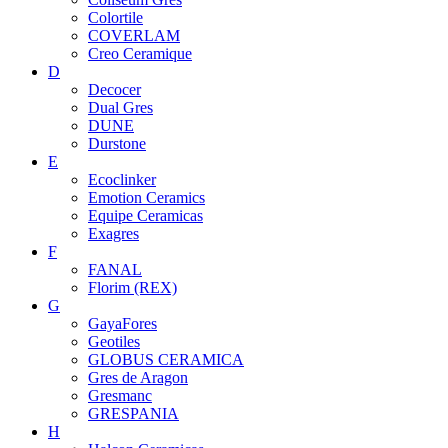
Colortile
COVERLAM
Creo Ceramique
D
Decocer
Dual Gres
DUNE
Durstone
E
Ecoclinker
Emotion Ceramics
Equipe Ceramicas
Exagres
F
FANAL
Florim (REX)
G
GayaFores
Geotiles
GLOBUS CERAMICA
Gres de Aragon
Gresmanc
GRESPANIA
H