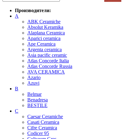
Производители:
A
ABK Ceramiche
Absolut Keramika
Alaplana Ceramica
Aparici ceramica
Ape Ceramica
Argenta ceramica
Asia pacific ceramic
Atlas Concorde Italia
Atlas Concorde Russia
AVA CERAMICA
Azario
Azuvi
B
Belmar
Benadresa
BESTILE
C
Caesar Ceramiche
Casati Ceramica
Cifre Ceramica
Codicer 95
Coliseum Gres