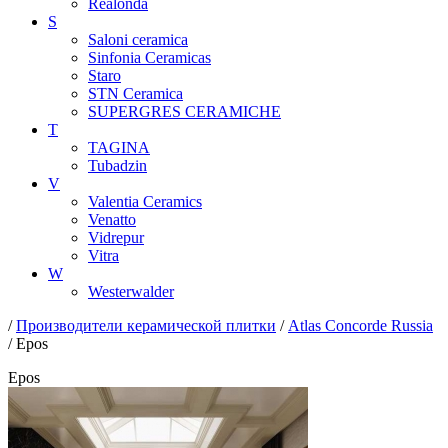
Realonda
S
Saloni ceramica
Sinfonia Ceramicas
Staro
STN Ceramica
SUPERGRES CERAMICHE
T
TAGINA
Tubadzin
V
Valentia Ceramics
Venatto
Vidrepur
Vitra
W
Westerwalder
/
Производители керамической плитки
/
Atlas Concorde Russia
/ Epos
Epos