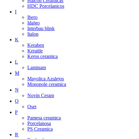
Halcon Ceramicas
HDC Porcelanicos
I
Ibero
Idalgo
Interbau blink
Italon
K
Keraben
Keratile
Keros ceramica
L
Laminam
M
Mayolica Azulejos
Monopole ceramica
N
Novin Ceram
O
Oset
P
Pamesa ceramica
Porcelanosa
PS Ceramica
R