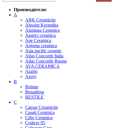
Производители:
A
ABK Ceramiche
Absolut Keramika
Alaplana Ceramica
Aparici ceramica
Ape Ceramica
Argenta ceramica
Asia pacific ceramic
Atlas Concorde Italia
Atlas Concorde Russia
AVA CERAMICA
Azario
Azuvi
B
Belmar
Benadresa
BESTILE
C
Caesar Ceramiche
Casati Ceramica
Cifre Ceramica
Codicer 95
Coliseum Gres