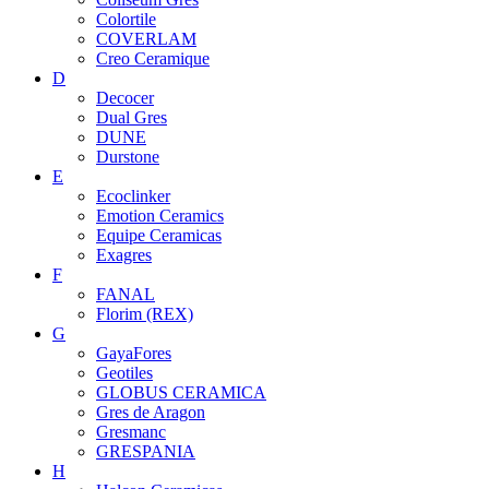
Colortile
COVERLAM
Creo Ceramique
D
Decocer
Dual Gres
DUNE
Durstone
E
Ecoclinker
Emotion Ceramics
Equipe Ceramicas
Exagres
F
FANAL
Florim (REX)
G
GayaFores
Geotiles
GLOBUS CERAMICA
Gres de Aragon
Gresmanc
GRESPANIA
H