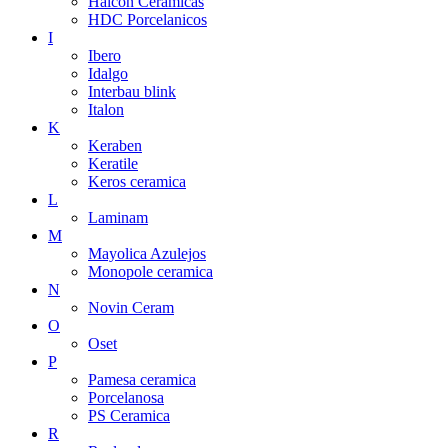
Halcon Ceramicas
HDC Porcelanicos
I
Ibero
Idalgo
Interbau blink
Italon
K
Keraben
Keratile
Keros ceramica
L
Laminam
M
Mayolica Azulejos
Monopole ceramica
N
Novin Ceram
O
Oset
P
Pamesa ceramica
Porcelanosa
PS Ceramica
R