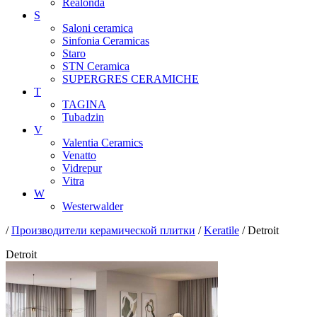
Realonda
S
Saloni ceramica
Sinfonia Ceramicas
Staro
STN Ceramica
SUPERGRES CERAMICHE
T
TAGINA
Tubadzin
V
Valentia Ceramics
Venatto
Vidrepur
Vitra
W
Westerwalder
/
Производители керамической плитки
/
Keratile
/ Detroit
Detroit