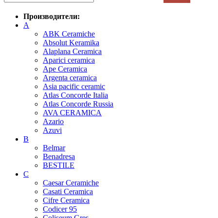
Производители:
A
ABK Ceramiche
Absolut Keramika
Alaplana Ceramica
Aparici ceramica
Ape Ceramica
Argenta ceramica
Asia pacific ceramic
Atlas Concorde Italia
Atlas Concorde Russia
AVA CERAMICA
Azario
Azuvi
B
Belmar
Benadresa
BESTILE
C
Caesar Ceramiche
Casati Ceramica
Cifre Ceramica
Codicer 95
Coliseum Gres