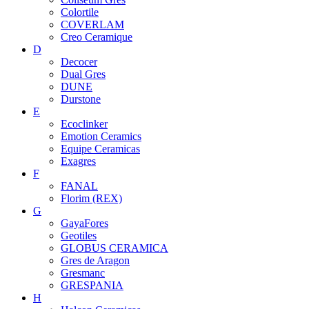
Colortile
COVERLAM
Creo Ceramique
D
Decocer
Dual Gres
DUNE
Durstone
E
Ecoclinker
Emotion Ceramics
Equipe Ceramicas
Exagres
F
FANAL
Florim (REX)
G
GayaFores
Geotiles
GLOBUS CERAMICA
Gres de Aragon
Gresmanc
GRESPANIA
H