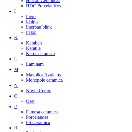
Halcon Ceramicas
HDC Porcelanicos
I
Ibero
Idalgo
Interbau blink
Italon
K
Keraben
Keratile
Keros ceramica
L
Laminam
M
Mayolica Azulejos
Monopole ceramica
N
Novin Ceram
O
Oset
P
Pamesa ceramica
Porcelanosa
PS Ceramica
R