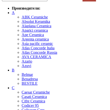
Производители:
A
ABK Ceramiche
Absolut Keramika
Alaplana Ceramica
Aparici ceramica
Ape Ceramica
Argenta ceramica
Asia pacific ceramic
Atlas Concorde Italia
Atlas Concorde Russia
AVA CERAMICA
Azario
Azuvi
B
Belmar
Benadresa
BESTILE
C
Caesar Ceramiche
Casati Ceramica
Cifre Ceramica
Codicer 95
Coliseum Gres