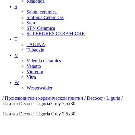
Realonda
S
Saloni ceramica
Sinfonia Ceramicas
Staro
STN Ceramica
SUPERGRES CERAMICHE
T
TAGINA
Tubadzin
V
Valentia Ceramics
Venatto
Vidrepur
Vitra
W
Westerwalder
/
Производители керамической плитки
/
Decocer
/
Liguria
/
Плитка Decocer Liguria Grey 7.5x30
Плитка Decocer Liguria Grey 7.5x30