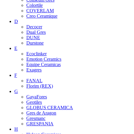
Colortile
COVERLAM
Creo Ceramique
D
Decocer
Dual Gres
DUNE
Durstone
E
Ecoclinker
Emotion Ceramics
Equipe Ceramicas
Exagres
F
FANAL
Florim (REX)
G
GayaFores
Geotiles
GLOBUS CERAMICA
Gres de Aragon
Gresmanc
GRESPANIA
H