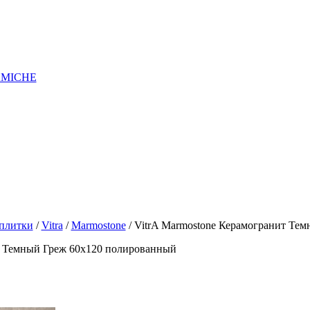
AMICHE
 плитки
/
Vitra
/
Marmostone
/ VitrA Marmostone Керамогранит Те
т Темный Греж 60x120 полированный