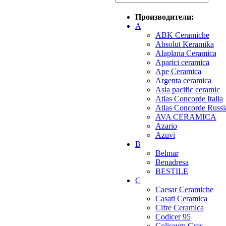
Производители:
A
ABK Ceramiche
Absolut Keramika
Alaplana Ceramica
Aparici ceramica
Ape Ceramica
Argenta ceramica
Asia pacific ceramic
Atlas Concorde Italia
Atlas Concorde Russi
AVA CERAMICA
Azario
Azuvi
B
Belmar
Benadresa
BESTILE
C
Caesar Ceramiche
Casati Ceramica
Cifre Ceramica
Codicer 95
Coliseum Gres