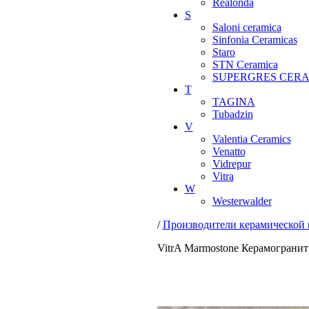
Realonda
S
Saloni ceramica
Sinfonia Ceramicas
Staro
STN Ceramica
SUPERGRES CER
T
TAGINA
Tubadzin
V
Valentia Ceramics
Venatto
Vidrepur
Vitra
W
Westerwalder
/
Производители керамической
VitrA Marmostone Керамограни