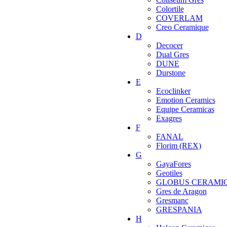
Colortile
COVERLAM
Creo Ceramique
D
Decocer
Dual Gres
DUNE
Durstone
E
Ecoclinker
Emotion Ceramics
Equipe Ceramicas
Exagres
F
FANAL
Florim (REX)
G
GayaFores
Geotiles
GLOBUS CERAMI
Gres de Aragon
Gresmanc
GRESPANIA
H