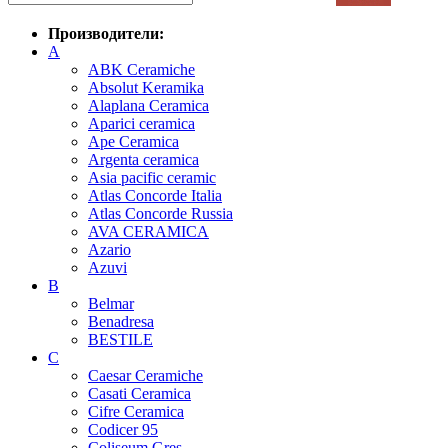
Производители:
A
ABK Ceramiche
Absolut Keramika
Alaplana Ceramica
Aparici ceramica
Ape Ceramica
Argenta ceramica
Asia pacific ceramic
Atlas Concorde Italia
Atlas Concorde Russia
AVA CERAMICA
Azario
Azuvi
B
Belmar
Benadresa
BESTILE
C
Caesar Ceramiche
Casati Ceramica
Cifre Ceramica
Codicer 95
Coliseum Gres