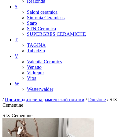
Realonda
S
Saloni ceramica
Sinfonia Ceramicas
Staro
STN Ceramica
SUPERGRES CERAMICHE
T
TAGINA
Tubadzin
V
Valentia Ceramics
Venatto
Vidrepur
Vitra
W
Westerwalder
/
Производители керамической плитки
/
Durstone
/ SIX
Cementine
SIX Cementine