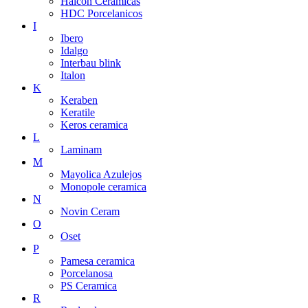
Halcon Ceramicas
HDC Porcelanicos
I
Ibero
Idalgo
Interbau blink
Italon
K
Keraben
Keratile
Keros ceramica
L
Laminam
M
Mayolica Azulejos
Monopole ceramica
N
Novin Ceram
O
Oset
P
Pamesa ceramica
Porcelanosa
PS Ceramica
R