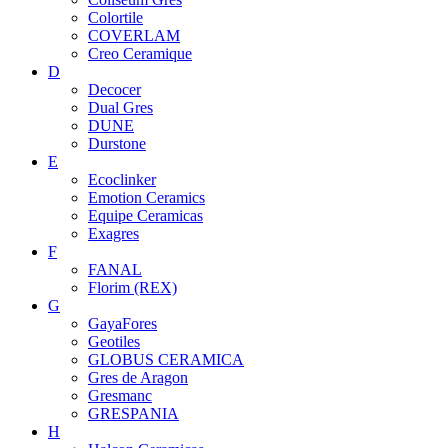
Colortile
COVERLAM
Creo Ceramique
D
Decocer
Dual Gres
DUNE
Durstone
E
Ecoclinker
Emotion Ceramics
Equipe Ceramicas
Exagres
F
FANAL
Florim (REX)
G
GayaFores
Geotiles
GLOBUS CERAMICA
Gres de Aragon
Gresmanc
GRESPANIA
H