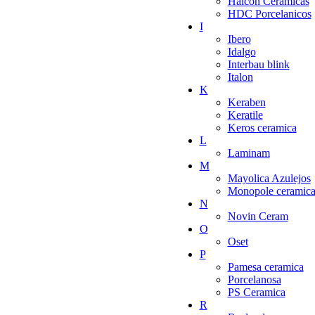
Halcon Ceramicas
HDC Porcelanicos
I
Ibero
Idalgo
Interbau blink
Italon
K
Keraben
Keratile
Keros ceramica
L
Laminam
M
Mayolica Azulejos
Monopole ceramic
N
Novin Ceram
O
Oset
P
Pamesa ceramica
Porcelanosa
PS Ceramica
R