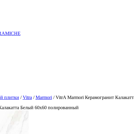
RAMICHE
ой плитки
/
Vitra
/
Marmori
/ VitrA Marmori Керамогранит Калакат
 Калакатта Белый 60x60 полированный