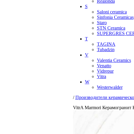
Realonda
S
Saloni ceramica
Sinfonia Ceramicas
Staro
STN Ceramica
SUPERGRES CE
T
TAGINA
Tubadzin
V
Valentia Ceramics
Venatto
Vidrepur
Vitra
W
Westerwalder
/
Производители керамическ
VitrA Marmori Керамогранит