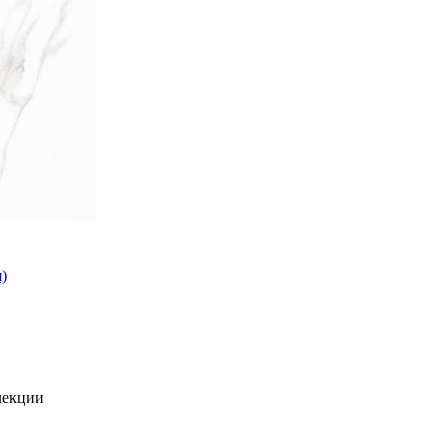
)
й
лекции