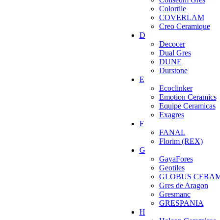
Colortile
COVERLAM
Creo Ceramique
D
Decocer
Dual Gres
DUNE
Durstone
E
Ecoclinker
Emotion Ceramics
Equipe Ceramicas
Exagres
F
FANAL
Florim (REX)
G
GayaFores
Geotiles
GLOBUS CERA
Gres de Aragon
Gresmanc
GRESPANIA
H