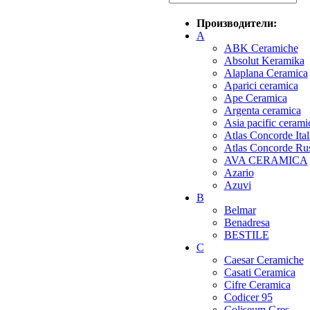
Производители:
A
ABK Ceramiche
Absolut Keramika
Alaplana Ceramica
Aparici ceramica
Ape Ceramica
Argenta ceramica
Asia pacific cerami
Atlas Concorde Ital
Atlas Concorde Rus
AVA CERAMICA
Azario
Azuvi
B
Belmar
Benadresa
BESTILE
C
Caesar Ceramiche
Casati Ceramica
Cifre Ceramica
Codicer 95
Coliseum Gres