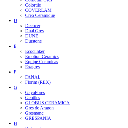
Colortile
COVERLAM
Creo Ceramique
D
Decocer
Dual Gres
DUNE
Durstone
E
Ecoclinker
Emotion Ceramics
Equipe Ceramicas
Exagres
F
FANAL
Florim (REX)
G
GayaFores
Geotiles
GLOBUS CERAMICA
Gres de Aragon
Gresmanc
GRESPANIA
H