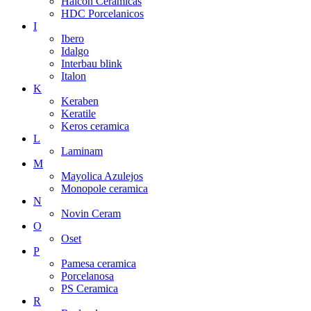
Halcon Ceramicas
HDC Porcelanicos
I
Ibero
Idalgo
Interbau blink
Italon
K
Keraben
Keratile
Keros ceramica
L
Laminam
M
Mayolica Azulejos
Monopole ceramica
N
Novin Ceram
O
Oset
P
Pamesa ceramica
Porcelanosa
PS Ceramica
R