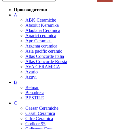
Производители:
A
ABK Ceramiche
Absolut Keramika
Alaplana Ceramica
Aparici ceramica
Ape Ceramica
Argenta ceramica
Asia pacific ceramic
Atlas Concorde Italia
Atlas Concorde Russia
AVA CERAMICA
Azario
Azuvi
B
Belmar
Benadresa
BESTILE
C
Caesar Ceramiche
Casati Ceramica
Cifre Ceramica
Codicer 95
Coliseum Gres