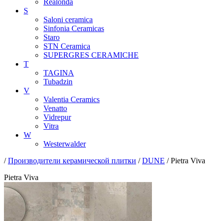
Realonda
S
Saloni ceramica
Sinfonia Ceramicas
Staro
STN Ceramica
SUPERGRES CERAMICHE
T
TAGINA
Tubadzin
V
Valentia Ceramics
Venatto
Vidrepur
Vitra
W
Westerwalder
/
Производители керамической плитки
/
DUNE
/ Pietra Viva
Pietra Viva