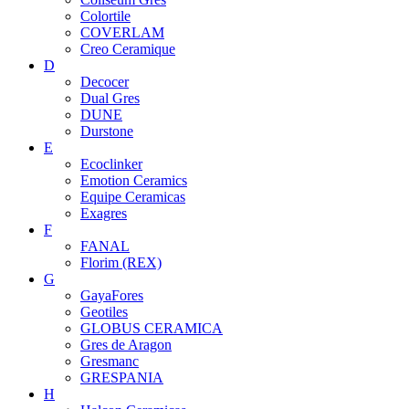
Colortile
COVERLAM
Creo Ceramique
D
Decocer
Dual Gres
DUNE
Durstone
E
Ecoclinker
Emotion Ceramics
Equipe Ceramicas
Exagres
F
FANAL
Florim (REX)
G
GayaFores
Geotiles
GLOBUS CERAMICA
Gres de Aragon
Gresmanc
GRESPANIA
H