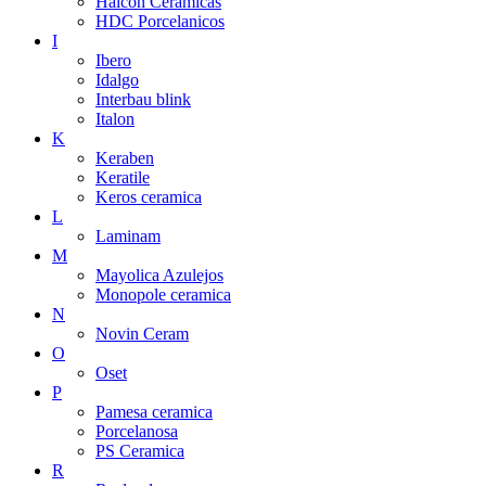
Halcon Ceramicas
HDC Porcelanicos
I
Ibero
Idalgo
Interbau blink
Italon
K
Keraben
Keratile
Keros ceramica
L
Laminam
M
Mayolica Azulejos
Monopole ceramica
N
Novin Ceram
O
Oset
P
Pamesa ceramica
Porcelanosa
PS Ceramica
R