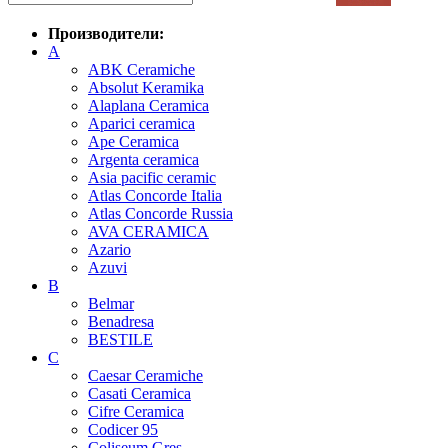
Производители:
A
ABK Ceramiche
Absolut Keramika
Alaplana Ceramica
Aparici ceramica
Ape Ceramica
Argenta ceramica
Asia pacific ceramic
Atlas Concorde Italia
Atlas Concorde Russia
AVA CERAMICA
Azario
Azuvi
B
Belmar
Benadresa
BESTILE
C
Caesar Ceramiche
Casati Ceramica
Cifre Ceramica
Codicer 95
Coliseum Gres