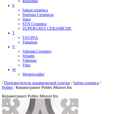
Realonda
S
Saloni ceramica
Sinfonia Ceramicas
Staro
STN Ceramica
SUPERGRES CERAMICHE
T
TAGINA
Tubadzin
V
Valentia Ceramics
Venatto
Vidrepur
Vitra
W
Westerwalder
/
Производители керамической плитки
/
Saloni ceramica
/
Pobles
/ Керамогранит Pobles Miravet Iris
Керамогранит Pobles Miravet Iris