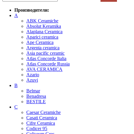
Производители:
A
ABK Ceramiche
Absolut Keramika
Alaplana Ceramica
Aparici ceramica
Ape Ceramica
Argenta ceramica
Asia pacific ceramic
Atlas Concorde Italia
Atlas Concorde Russia
AVA CERAMICA
Azario
Azuvi
B
Belmar
Benadresa
BESTILE
C
Caesar Ceramiche
Casati Ceramica
Cifre Ceramica
Codicer 95
Coliseum Gres