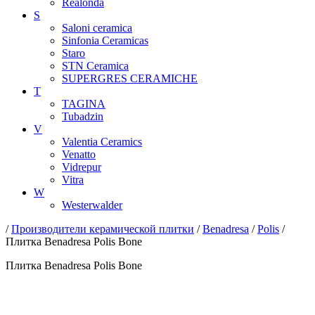
Realonda
S
Saloni ceramica
Sinfonia Ceramicas
Staro
STN Ceramica
SUPERGRES CERAMICHE
T
TAGINA
Tubadzin
V
Valentia Ceramics
Venatto
Vidrepur
Vitra
W
Westerwalder
/
Производители керамической плитки
/
Benadresa
/
Polis
/
Плитка Benadresa Polis Bone
Плитка Benadresa Polis Bone