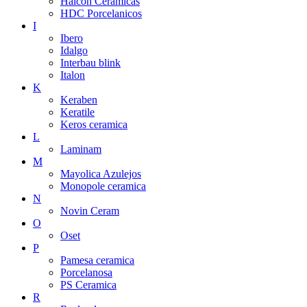
Halcon Ceramicas
HDC Porcelanicos
I
Ibero
Idalgo
Interbau blink
Italon
K
Keraben
Keratile
Keros ceramica
L
Laminam
M
Mayolica Azulejos
Monopole ceramica
N
Novin Ceram
O
Oset
P
Pamesa ceramica
Porcelanosa
PS Ceramica
R