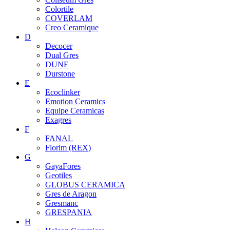
Colortile
COVERLAM
Creo Ceramique
D
Decocer
Dual Gres
DUNE
Durstone
E
Ecoclinker
Emotion Ceramics
Equipe Ceramicas
Exagres
F
FANAL
Florim (REX)
G
GayaFores
Geotiles
GLOBUS CERAMICA
Gres de Aragon
Gresmanc
GRESPANIA
H