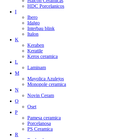
Halcon Ceramicas
HDC Porcelanicos
I
Ibero
Idalgo
Interbau blink
Italon
K
Keraben
Keratile
Keros ceramica
L
Laminam
M
Mayolica Azulejos
Monopole ceramica
N
Novin Ceram
O
Oset
P
Pamesa ceramica
Porcelanosa
PS Ceramica
R