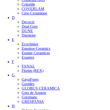
Colortile
COVERLAM
Creo Ceramique
D
Decocer
Dual Gres
DUNE
Durstone
E
Ecoclinker
Emotion Ceramics
Equipe Ceramicas
Exagres
F
FANAL
Florim (REX)
G
GayaFores
Geotiles
GLOBUS CERAMICA
Gres de Aragon
Gresmanc
GRESPANIA
H