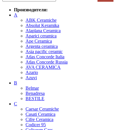
Производители:
A
ABK Ceramiche
Absolut Keramika
Alaplana Ceramica
Aparici ceramica
Ape Ceramica
Argenta ceramica
Asia pacific ceramic
Atlas Concorde Italia
Atlas Concorde Russia
AVA CERAMICA
Azario
Azuvi
B
Belmar
Benadresa
BESTILE
C
Caesar Ceramiche
Casati Ceramica
Cifre Ceramica
Codicer 95
Coliseum Gres