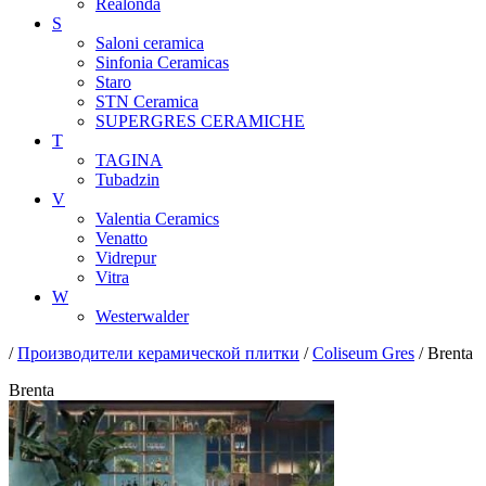
Realonda
S
Saloni ceramica
Sinfonia Ceramicas
Staro
STN Ceramica
SUPERGRES CERAMICHE
T
TAGINA
Tubadzin
V
Valentia Ceramics
Venatto
Vidrepur
Vitra
W
Westerwalder
/
Производители керамической плитки
/
Coliseum Gres
/ Brenta
Brenta