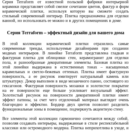
Серия Terraform от известной польской фабрики интерьерной
керамики представляет собой смелое сочетание цветов, фактур и форм
керамической плитки, используя которую вы сможете создать
стильный современный интерьер. Плитка предназначена для отделки
ванной, но использовать ее можно и в других помещениях в доме.
Серия Terraform – эффектный дизайн для вашего дома
В этой коллекции керамической плитки отразились самые
современные тренды, используемые дизайнерами при создании
модных интерьеров. В линейке Terraform представлена гладкая и
фактурная плитка для облицовки стен, керамогранит для отделки
пола, и разнообразные декоративные элементы. Базовая плитка из
этой линейки выдержана в естественных тонах – насыщенных
карамельных и светло-бежевых оттенках. Плитка имеет фактурную
поверхность, а ее рисунок имитирует натуральный камень или
штукатурку. Декор выполнен в виде мозаичного панно, состоящего из
гексагонов. Фактурная поверхность мозаики и золотистое покрытие
на ее поверхности еще больше усиливает визуальный эффект.
Золотистый рисунок на поверхности декоративной плитки имеет
эффект патины, за счет чего отделочный материал выглядит очень
благородно и эффектно. Бордюр двух цветов позволит разделить
функциональные зоны в помещение, подчеркнуть акцентную стену.
Все элементы этой коллекции гармонично сочетаются между собой,
позволяя создавать интерьеры, выдержанные в стиле респектабельной
классики или остромодного модерна. Плитка неприхотлива в уходе, и