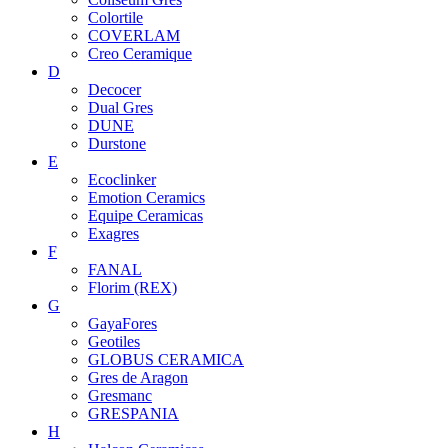
Colortile
COVERLAM
Creo Ceramique
D
Decocer
Dual Gres
DUNE
Durstone
E
Ecoclinker
Emotion Ceramics
Equipe Ceramicas
Exagres
F
FANAL
Florim (REX)
G
GayaFores
Geotiles
GLOBUS CERAMICA
Gres de Aragon
Gresmanc
GRESPANIA
H