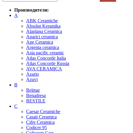
Производители:
A
ABK Ceramiche
Absolut Keramika
Alaplana Ceramica
Aparici ceramica
Ape Ceramica
Argenta ceramica
Asia pacific ceramic
Atlas Concorde Italia
Atlas Concorde Russia
AVA CERAMICA
Azario
Azuvi
B
Belmar
Benadresa
BESTILE
C
Caesar Ceramiche
Casati Ceramica
Cifre Ceramica
Codicer 95
Coliseum Gres