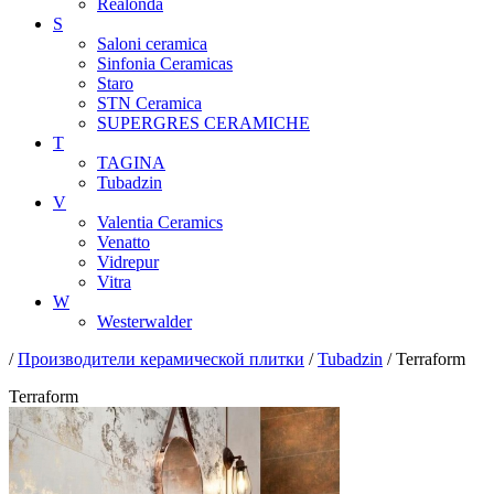
Realonda
S
Saloni ceramica
Sinfonia Ceramicas
Staro
STN Ceramica
SUPERGRES CERAMICHE
T
TAGINA
Tubadzin
V
Valentia Ceramics
Venatto
Vidrepur
Vitra
W
Westerwalder
/
Производители керамической плитки
/
Tubadzin
/ Terraform
Terraform