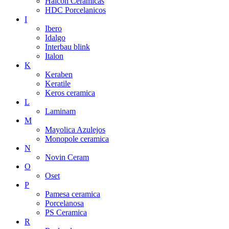
Halcon Ceramicas
HDC Porcelanicos
I
Ibero
Idalgo
Interbau blink
Italon
K
Keraben
Keratile
Keros ceramica
L
Laminam
M
Mayolica Azulejos
Monopole ceramica
N
Novin Ceram
O
Oset
P
Pamesa ceramica
Porcelanosa
PS Ceramica
R