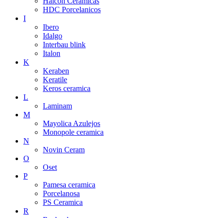
Halcon Ceramicas
HDC Porcelanicos
I
Ibero
Idalgo
Interbau blink
Italon
K
Keraben
Keratile
Keros ceramica
L
Laminam
M
Mayolica Azulejos
Monopole ceramica
N
Novin Ceram
O
Oset
P
Pamesa ceramica
Porcelanosa
PS Ceramica
R