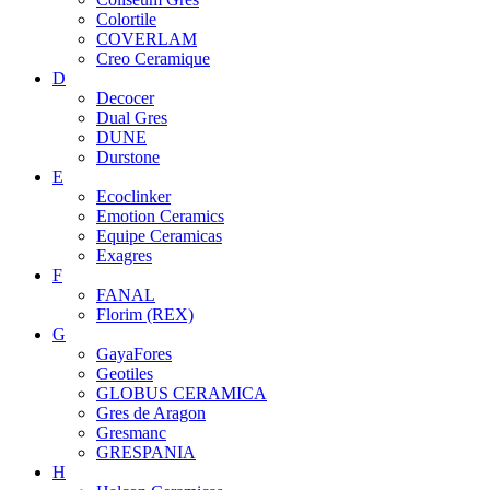
Colortile
COVERLAM
Creo Ceramique
D
Decocer
Dual Gres
DUNE
Durstone
E
Ecoclinker
Emotion Ceramics
Equipe Ceramicas
Exagres
F
FANAL
Florim (REX)
G
GayaFores
Geotiles
GLOBUS CERAMICA
Gres de Aragon
Gresmanc
GRESPANIA
H