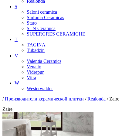
Realonda
S
Saloni ceramica
Sinfonia Ceramicas
Staro
STN Ceramica
SUPERGRES CERAMICHE
T
TAGINA
Tubadzin
V
Valentia Ceramics
Venatto
Vidrepur
Vitra
W
Westerwalder
/
Производители керамической плитки
/
Realonda
/ Zaire
Zaire