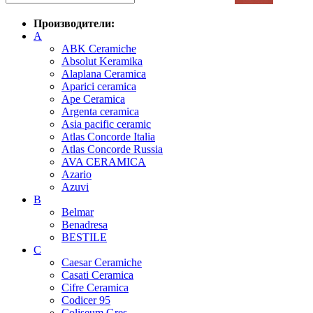
Производители:
A
ABK Ceramiche
Absolut Keramika
Alaplana Ceramica
Aparici ceramica
Ape Ceramica
Argenta ceramica
Asia pacific ceramic
Atlas Concorde Italia
Atlas Concorde Russia
AVA CERAMICA
Azario
Azuvi
B
Belmar
Benadresa
BESTILE
C
Caesar Ceramiche
Casati Ceramica
Cifre Ceramica
Codicer 95
Coliseum Gres