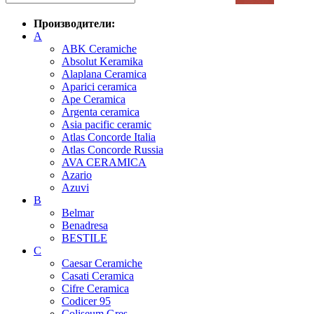
Производители:
A
ABK Ceramiche
Absolut Keramika
Alaplana Ceramica
Aparici ceramica
Ape Ceramica
Argenta ceramica
Asia pacific ceramic
Atlas Concorde Italia
Atlas Concorde Russia
AVA CERAMICA
Azario
Azuvi
B
Belmar
Benadresa
BESTILE
C
Caesar Ceramiche
Casati Ceramica
Cifre Ceramica
Codicer 95
Coliseum Gres