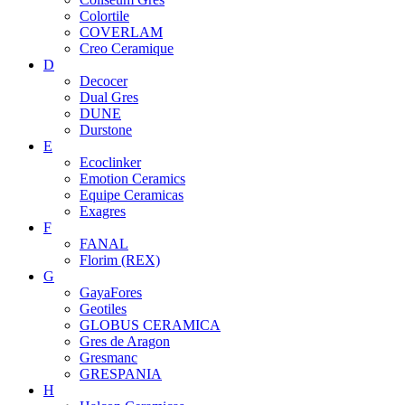
Colortile
COVERLAM
Creo Ceramique
D
Decocer
Dual Gres
DUNE
Durstone
E
Ecoclinker
Emotion Ceramics
Equipe Ceramicas
Exagres
F
FANAL
Florim (REX)
G
GayaFores
Geotiles
GLOBUS CERAMICA
Gres de Aragon
Gresmanc
GRESPANIA
H