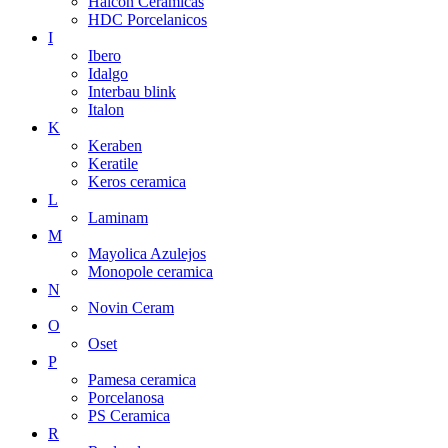
Halcon Ceramicas
HDC Porcelanicos
I
Ibero
Idalgo
Interbau blink
Italon
K
Keraben
Keratile
Keros ceramica
L
Laminam
M
Mayolica Azulejos
Monopole ceramica
N
Novin Ceram
O
Oset
P
Pamesa ceramica
Porcelanosa
PS Ceramica
R