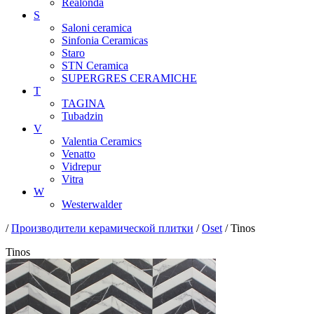
Realonda
S
Saloni ceramica
Sinfonia Ceramicas
Staro
STN Ceramica
SUPERGRES CERAMICHE
T
TAGINA
Tubadzin
V
Valentia Ceramics
Venatto
Vidrepur
Vitra
W
Westerwalder
/
Производители керамической плитки
/
Oset
/ Tinos
Tinos