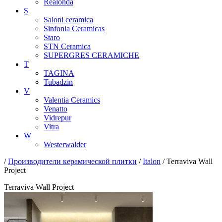
Realonda
S
Saloni ceramica
Sinfonia Ceramicas
Staro
STN Ceramica
SUPERGRES CERAMICHE
T
TAGINA
Tubadzin
V
Valentia Ceramics
Venatto
Vidrepur
Vitra
W
Westerwalder
/
Производители керамической плитки
/
Italon
/ Terraviva Wall
Project
Terraviva Wall Project