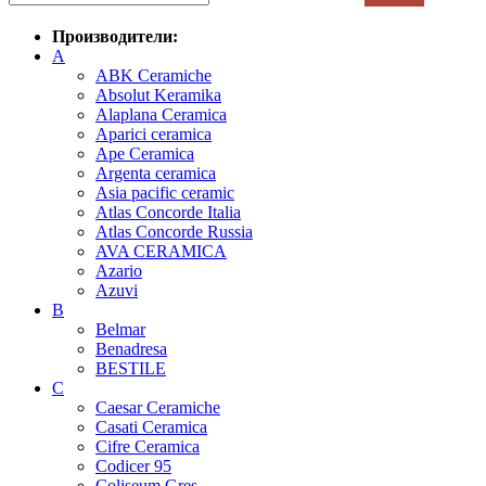
Производители:
A
ABK Ceramiche
Absolut Keramika
Alaplana Ceramica
Aparici ceramica
Ape Ceramica
Argenta ceramica
Asia pacific ceramic
Atlas Concorde Italia
Atlas Concorde Russia
AVA CERAMICA
Azario
Azuvi
B
Belmar
Benadresa
BESTILE
C
Caesar Ceramiche
Casati Ceramica
Cifre Ceramica
Codicer 95
Coliseum Gres