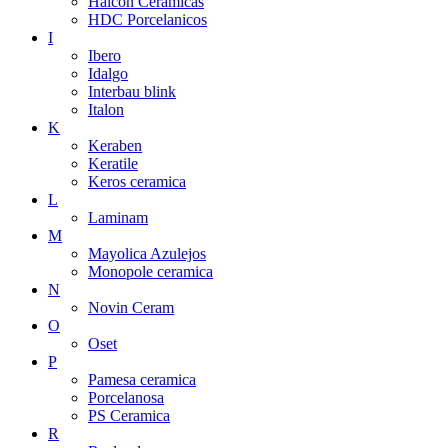
Halcon Ceramicas
HDC Porcelanicos
I
Ibero
Idalgo
Interbau blink
Italon
K
Keraben
Keratile
Keros ceramica
L
Laminam
M
Mayolica Azulejos
Monopole ceramica
N
Novin Ceram
O
Oset
P
Pamesa ceramica
Porcelanosa
PS Ceramica
R