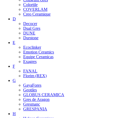
Colortile
COVERLAM
Creo Ceramique
D
Decocer
Dual Gres
DUNE
Durstone
E
Ecoclinker
Emotion Ceramics
Equipe Ceramicas
Exagres
F
FANAL
Florim (REX)
G
GayaFores
Geotiles
GLOBUS CERAMICA
Gres de Aragon
Gresmanc
GRESPANIA
H