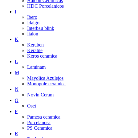
Halcon Ceramicas
HDC Porcelanicos
I
Ibero
Idalgo
Interbau blink
Italon
K
Keraben
Keratile
Keros ceramica
L
Laminam
M
Mayolica Azulejos
Monopole ceramica
N
Novin Ceram
O
Oset
P
Pamesa ceramica
Porcelanosa
PS Ceramica
R