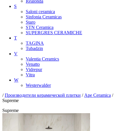
Realonda
S
Saloni ceramica
Sinfonia Ceramicas
Staro
STN Ceramica
SUPERGRES CERAMICHE
T
TAGINA
Tubadzin
V
Valentia Ceramics
Venatto
Vidrepur
Vitra
W
Westerwalder
/
Производители керамической плитки
/
Ape Ceramica
/
Supreme
Supreme