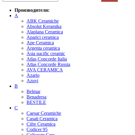
Производители:
A
ABK Ceramiche
Absolut Keramika
Alaplana Ceramica
Aparici ceramica
Ape Ceramica
Argenta ceramica
Asia pacific ceramic
Atlas Concorde Italia
Atlas Concorde Russia
AVA CERAMICA
Azario
Azuvi
B
Belmar
Benadresa
BESTILE
C
Caesar Ceramiche
Casati Ceramica
Cifre Ceramica
Codicer 95
Coliseum Gres