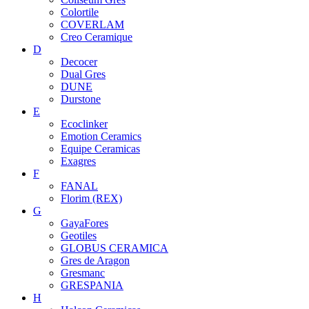
Colortile
COVERLAM
Creo Ceramique
D
Decocer
Dual Gres
DUNE
Durstone
E
Ecoclinker
Emotion Ceramics
Equipe Ceramicas
Exagres
F
FANAL
Florim (REX)
G
GayaFores
Geotiles
GLOBUS CERAMICA
Gres de Aragon
Gresmanc
GRESPANIA
H