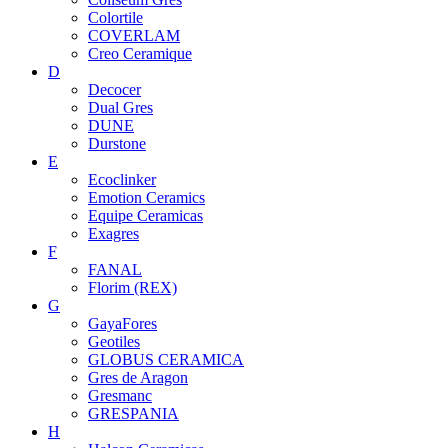
Colortile
COVERLAM
Creo Ceramique
D
Decocer
Dual Gres
DUNE
Durstone
E
Ecoclinker
Emotion Ceramics
Equipe Ceramicas
Exagres
F
FANAL
Florim (REX)
G
GayaFores
Geotiles
GLOBUS CERAMICA
Gres de Aragon
Gresmanc
GRESPANIA
H