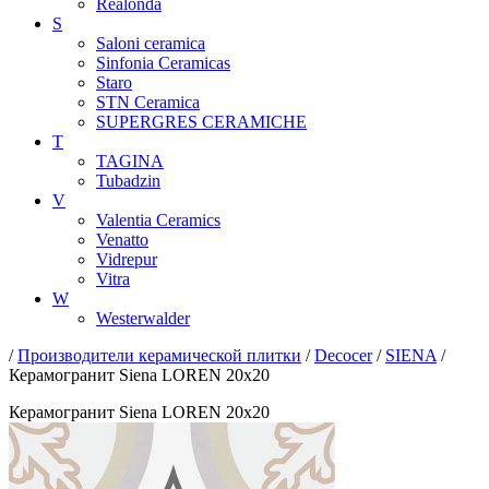
Realonda
S
Saloni ceramica
Sinfonia Ceramicas
Staro
STN Ceramica
SUPERGRES CERAMICHE
T
TAGINA
Tubadzin
V
Valentia Ceramics
Venatto
Vidrepur
Vitra
W
Westerwalder
/
Производители керамической плитки
/
Decocer
/
SIENA
/
Керамогранит Siena LOREN 20x20
Керамогранит Siena LOREN 20x20