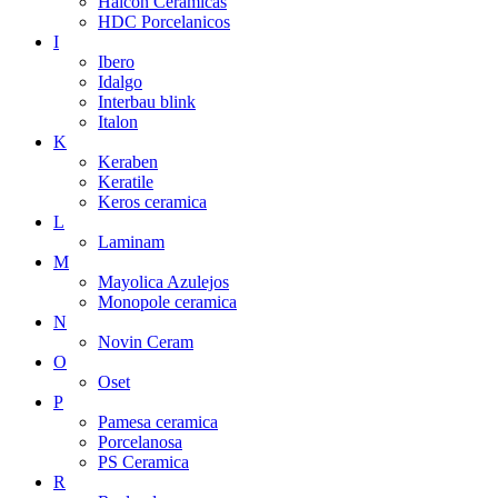
Halcon Ceramicas
HDC Porcelanicos
I
Ibero
Idalgo
Interbau blink
Italon
K
Keraben
Keratile
Keros ceramica
L
Laminam
M
Mayolica Azulejos
Monopole ceramica
N
Novin Ceram
O
Oset
P
Pamesa ceramica
Porcelanosa
PS Ceramica
R