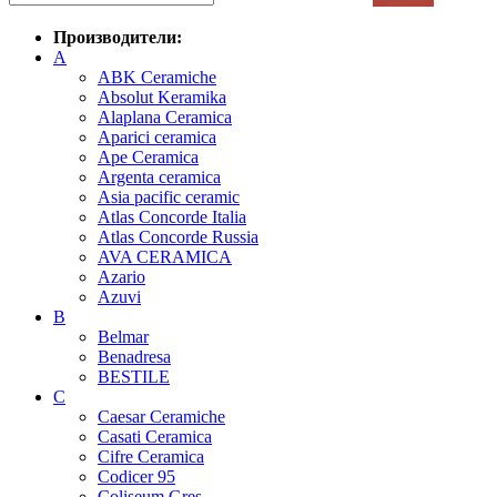
Производители:
A
ABK Ceramiche
Absolut Keramika
Alaplana Ceramica
Aparici ceramica
Ape Ceramica
Argenta ceramica
Asia pacific ceramic
Atlas Concorde Italia
Atlas Concorde Russia
AVA CERAMICA
Azario
Azuvi
B
Belmar
Benadresa
BESTILE
C
Caesar Ceramiche
Casati Ceramica
Cifre Ceramica
Codicer 95
Coliseum Gres