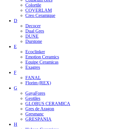
Colortile
COVERLAM
Creo Ceramique
D
Decocer
Dual Gres
DUNE
Durstone
E
Ecoclinker
Emotion Ceramics
Equipe Ceramicas
Exagres
F
FANAL
Florim (REX)
G
GayaFores
Geotiles
GLOBUS CERAMICA
Gres de Aragon
Gresmanc
GRESPANIA
H