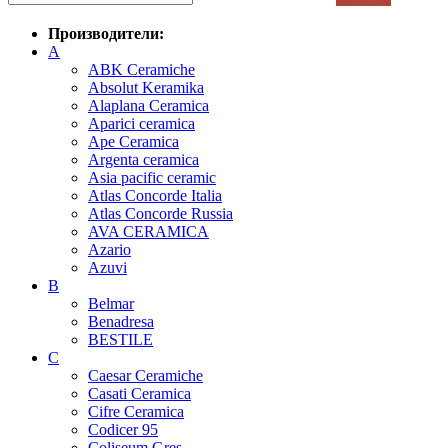
Производители:
A
ABK Ceramiche
Absolut Keramika
Alaplana Ceramica
Aparici ceramica
Ape Ceramica
Argenta ceramica
Asia pacific ceramic
Atlas Concorde Italia
Atlas Concorde Russia
AVA CERAMICA
Azario
Azuvi
B
Belmar
Benadresa
BESTILE
C
Caesar Ceramiche
Casati Ceramica
Cifre Ceramica
Codicer 95
Coliseum Gres