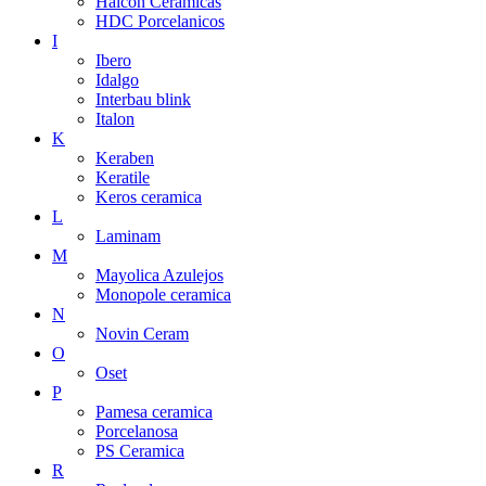
Halcon Ceramicas
HDC Porcelanicos
I
Ibero
Idalgo
Interbau blink
Italon
K
Keraben
Keratile
Keros ceramica
L
Laminam
M
Mayolica Azulejos
Monopole ceramica
N
Novin Ceram
O
Oset
P
Pamesa ceramica
Porcelanosa
PS Ceramica
R