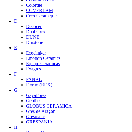
Colortile
COVERLAM
Creo Ceramique
D
Decocer
Dual Gres
DUNE
Durstone
E
Ecoclinker
Emotion Ceramics
Equipe Ceramicas
Exagres
F
FANAL
Florim (REX)
G
GayaFores
Geotiles
GLOBUS CERAMICA
Gres de Aragon
Gresmanc
GRESPANIA
H