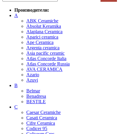
Производители:
A
ABK Ceramiche
Absolut Keramika
Alaplana Ceramica
Aparici ceramica
Ape Ceramica
Argenta ceramica
Asia pacific ceramic
Atlas Concorde Italia
Atlas Concorde Russia
AVA CERAMICA
Azario
Azuvi
B
Belmar
Benadresa
BESTILE
C
Caesar Ceramiche
Casati Ceramica
Cifre Ceramica
Codicer 95
Coliseum Gres