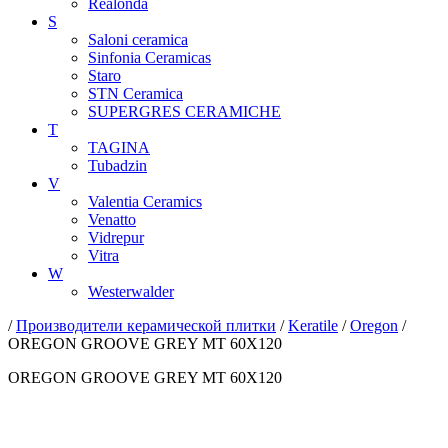
Realonda
S
Saloni ceramica
Sinfonia Ceramicas
Staro
STN Ceramica
SUPERGRES CERAMICHE
T
TAGINA
Tubadzin
V
Valentia Ceramics
Venatto
Vidrepur
Vitra
W
Westerwalder
/
Производители керамической плитки
/
Keratile
/
Oregon
/
OREGON GROOVE GREY MT 60X120
OREGON GROOVE GREY MT 60X120