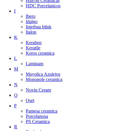
Halcon Ceramicas
HDC Porcelanicos
I
Ibero
Idalgo
Interbau blink
Italon
K
Keraben
Keratile
Keros ceramica
L
Laminam
M
Mayolica Azulejos
Monopole ceramica
N
Novin Ceram
O
Oset
P
Pamesa ceramica
Porcelanosa
PS Ceramica
R