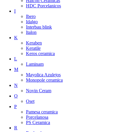
Halcon Ceramicas
HDC Porcelanicos
I
Ibero
Idalgo
Interbau blink
Italon
K
Keraben
Keratile
Keros ceramica
L
Laminam
M
Mayolica Azulejos
Monopole ceramica
N
Novin Ceram
O
Oset
P
Pamesa ceramica
Porcelanosa
PS Ceramica
R