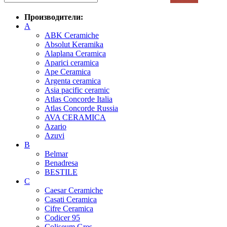
Производители:
A
ABK Ceramiche
Absolut Keramika
Alaplana Ceramica
Aparici ceramica
Ape Ceramica
Argenta ceramica
Asia pacific ceramic
Atlas Concorde Italia
Atlas Concorde Russia
AVA CERAMICA
Azario
Azuvi
B
Belmar
Benadresa
BESTILE
C
Caesar Ceramiche
Casati Ceramica
Cifre Ceramica
Codicer 95
Coliseum Gres