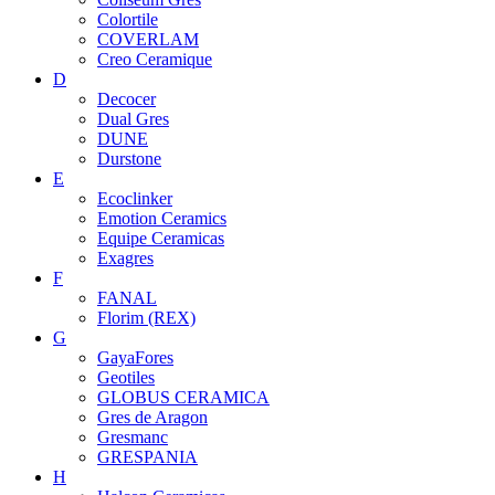
Colortile
COVERLAM
Creo Ceramique
D
Decocer
Dual Gres
DUNE
Durstone
E
Ecoclinker
Emotion Ceramics
Equipe Ceramicas
Exagres
F
FANAL
Florim (REX)
G
GayaFores
Geotiles
GLOBUS CERAMICA
Gres de Aragon
Gresmanc
GRESPANIA
H