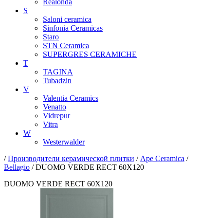
Realonda
S
Saloni ceramica
Sinfonia Ceramicas
Staro
STN Ceramica
SUPERGRES CERAMICHE
T
TAGINA
Tubadzin
V
Valentia Ceramics
Venatto
Vidrepur
Vitra
W
Westerwalder
/
Производители керамической плитки
/
Ape Ceramica
/
Bellagio
/ DUOMO VERDE RECT 60X120
DUOMO VERDE RECT 60X120