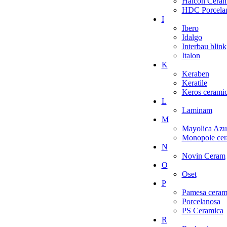
Halcon Ceram
HDC Porcelan
I
Ibero
Idalgo
Interbau blink
Italon
K
Keraben
Keratile
Keros cerami
L
Laminam
M
Mayolica Azu
Monopole cer
N
Novin Ceram
O
Oset
P
Pamesa ceram
Porcelanosa
PS Ceramica
R