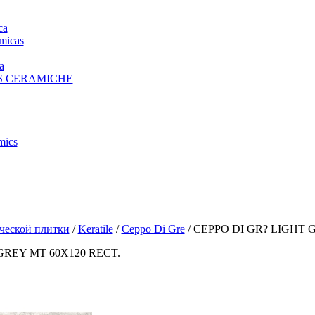
ca
micas
a
S CERAMICHE
mics
ческой плитки
/
Keratile
/
Ceppo Di Gre
/ CEPPO DI GR? LIGHT 
GREY MT 60X120 RECT.