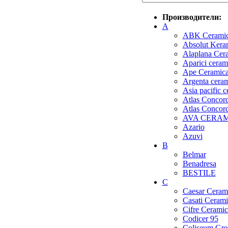
Производители:
A
ABK Cerami
Absolut Kera
Alaplana Cer
Aparici ceram
Ape Ceramic
Argenta cera
Asia pacific 
Atlas Concorde
Atlas Concor
AVA CERA
Azario
Azuvi
B
Belmar
Benadresa
BESTILE
C
Caesar Ceram
Casati Cerami
Cifre Ceramic
Codicer 95
Coliseum Gre