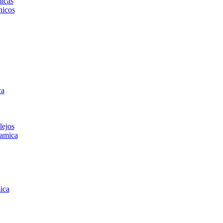
icas
icos
ca
lejos
amica
ica