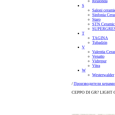
Realonda
S
Saloni cerami
Sinfonia Cera
Staro
STN Ceramic
SUPERGRE
T
TAGINA
Tubadzin
V
Valentia Cera
Venatto
Vidrepur
Vitra
W
Westerwalder
/
Производители керами
CEPPO DI GR? LIGHT 