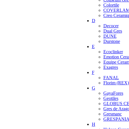
Colortile
COVERLA
Creo Ceramiq
D
Decocer
Dual Gres
DUNE
Durstone
E
Ecoclinker
Emotion Cera
Equipe Ceram
Exagres
F
FANAL
Florim (REX)
G
GayaFores
Geotiles
GLOBUS C
Gres de Arag
Gresmanc
GRESPANI
H