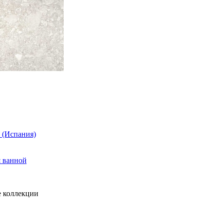
e (Испания)
я ванной
 коллекции