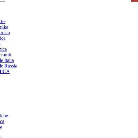
che
mika
amica
ica
a
mica
ceramic
 Italia
de Russia
MICA
iche
ca
a
s