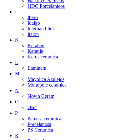
Halcon Ceramicas
HDC Porcelanicos
I
Ibero
Idalgo
Interbau blink
Italon
K
Keraben
Keratile
Keros ceramica
L
Laminam
M
Mayolica Azulejos
Monopole ceramica
N
Novin Ceram
O
Oset
P
Pamesa ceramica
Porcelanosa
PS Ceramica
R