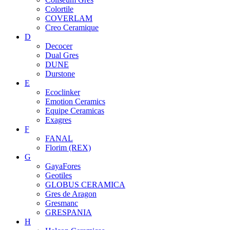
Colortile
COVERLAM
Creo Ceramique
D
Decocer
Dual Gres
DUNE
Durstone
E
Ecoclinker
Emotion Ceramics
Equipe Ceramicas
Exagres
F
FANAL
Florim (REX)
G
GayaFores
Geotiles
GLOBUS CERAMICA
Gres de Aragon
Gresmanc
GRESPANIA
H