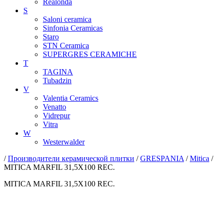
Realonda
S
Saloni ceramica
Sinfonia Ceramicas
Staro
STN Ceramica
SUPERGRES CERAMICHE
T
TAGINA
Tubadzin
V
Valentia Ceramics
Venatto
Vidrepur
Vitra
W
Westerwalder
/
Производители керамической плитки
/
GRESPANIA
/
Mitica
/
MITICA MARFIL 31,5X100 REC.
MITICA MARFIL 31,5X100 REC.