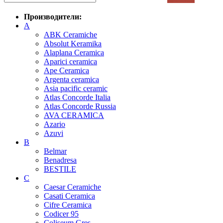
Производители:
A
ABK Ceramiche
Absolut Keramika
Alaplana Ceramica
Aparici ceramica
Ape Ceramica
Argenta ceramica
Asia pacific ceramic
Atlas Concorde Italia
Atlas Concorde Russia
AVA CERAMICA
Azario
Azuvi
B
Belmar
Benadresa
BESTILE
C
Caesar Ceramiche
Casati Ceramica
Cifre Ceramica
Codicer 95
Coliseum Gres