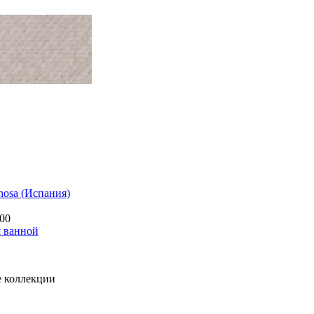
nosa (Испания)
00
я ванной
 коллекции