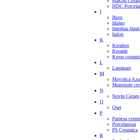
Halcon Ceram
HDC Porcelan
I
Ibero
Idalgo
Interbau blink
Italon
K
Keraben
Keratile
Keros cerami
L
Laminam
M
Mayolica Azu
Monopole cer
N
Novin Ceram
O
Oset
P
Pamesa ceram
Porcelanosa
PS Ceramica
R