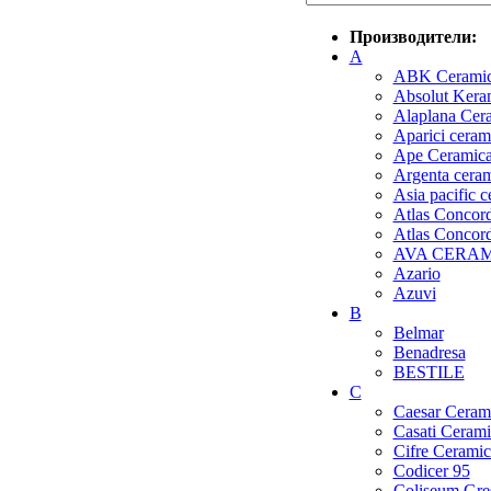
Производители:
A
ABK Cerami
Absolut Kera
Alaplana Cer
Aparici ceram
Ape Ceramic
Argenta cera
Asia pacific 
Atlas Concorde
Atlas Concor
AVA CERA
Azario
Azuvi
B
Belmar
Benadresa
BESTILE
C
Caesar Ceram
Casati Cerami
Cifre Ceramic
Codicer 95
Coliseum Gre