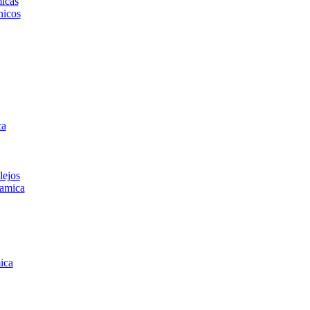
icas
icos
ca
lejos
amica
ica