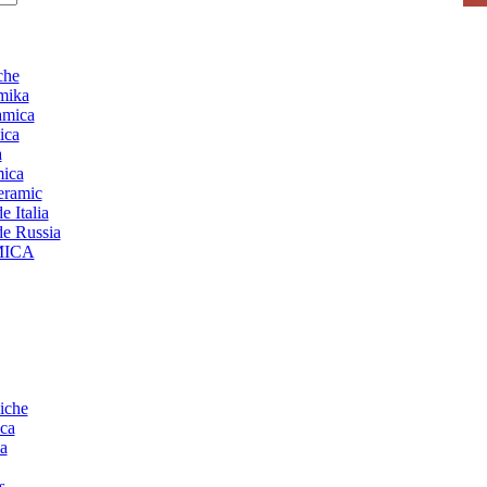
che
mika
amica
ica
a
mica
ceramic
 Italia
de Russia
MICA
iche
ca
a
s