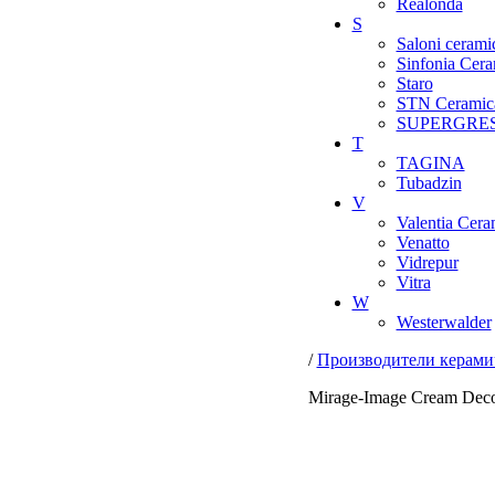
Realonda
S
Saloni cerami
Sinfonia Cera
Staro
STN Ceramic
SUPERGRE
T
TAGINA
Tubadzin
V
Valentia Cera
Venatto
Vidrepur
Vitra
W
Westerwalder
/
Производители керами
Mirage-Image Cream Deco