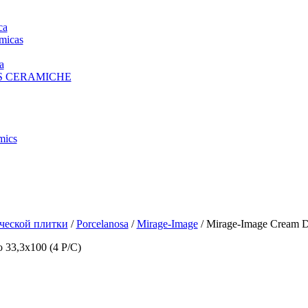
ca
micas
a
S CERAMICHE
mics
ческой плитки
/
Porcelanosa
/
Mirage-Image
/ Mirage-Image Cream D
 33,3x100 (4 P/C)