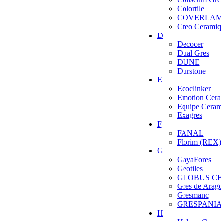
Colortile
COVERLA
Creo Ceramiq
D
Decocer
Dual Gres
DUNE
Durstone
E
Ecoclinker
Emotion Cera
Equipe Ceram
Exagres
F
FANAL
Florim (REX)
G
GayaFores
Geotiles
GLOBUS C
Gres de Arag
Gresmanc
GRESPANI
H