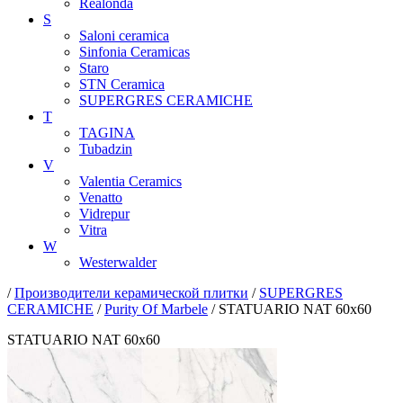
Realonda
S
Saloni ceramica
Sinfonia Ceramicas
Staro
STN Ceramica
SUPERGRES CERAMICHE
T
TAGINA
Tubadzin
V
Valentia Ceramics
Venatto
Vidrepur
Vitra
W
Westerwalder
/
Производители керамической плитки
/
SUPERGRES
CERAMICHE
/
Purity Of Marbele
/ STATUARIO NAT 60x60
STATUARIO NAT 60x60