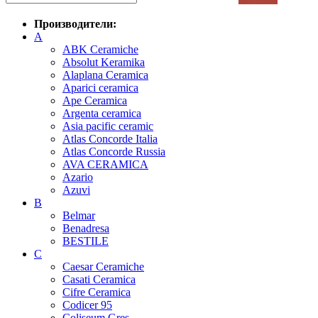
Производители:
A
ABK Ceramiche
Absolut Keramika
Alaplana Ceramica
Aparici ceramica
Ape Ceramica
Argenta ceramica
Asia pacific ceramic
Atlas Concorde Italia
Atlas Concorde Russia
AVA CERAMICA
Azario
Azuvi
B
Belmar
Benadresa
BESTILE
C
Caesar Ceramiche
Casati Ceramica
Cifre Ceramica
Codicer 95
Coliseum Gres