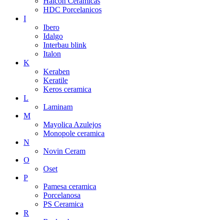
Halcon Ceramicas
HDC Porcelanicos
I
Ibero
Idalgo
Interbau blink
Italon
K
Keraben
Keratile
Keros ceramica
L
Laminam
M
Mayolica Azulejos
Monopole ceramica
N
Novin Ceram
O
Oset
P
Pamesa ceramica
Porcelanosa
PS Ceramica
R