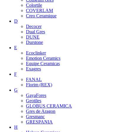
Colortile
COVERLAM
Creo Ceramique
D
Decocer
Dual Gres
DUNE
Durstone
E
Ecoclinker
Emotion Ceramics
Equipe Ceramicas
Exagres
F
FANAL
Florim (REX)
G
GayaFores
Geotiles
GLOBUS CERAMICA
Gres de Aragon
Gresmanc
GRESPANIA
H