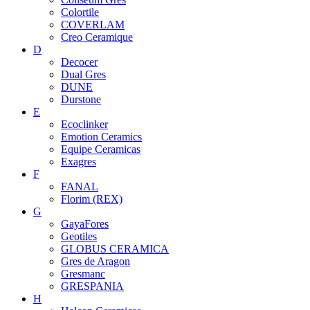
Colortile
COVERLAM
Creo Ceramique
D
Decocer
Dual Gres
DUNE
Durstone
E
Ecoclinker
Emotion Ceramics
Equipe Ceramicas
Exagres
F
FANAL
Florim (REX)
G
GayaFores
Geotiles
GLOBUS CERAMICA
Gres de Aragon
Gresmanc
GRESPANIA
H