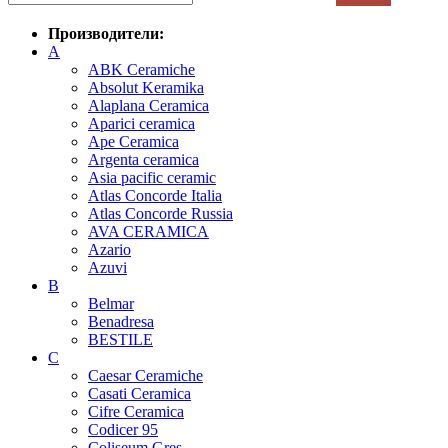
Производители:
A
ABK Ceramiche
Absolut Keramika
Alaplana Ceramica
Aparici ceramica
Ape Ceramica
Argenta ceramica
Asia pacific ceramic
Atlas Concorde Italia
Atlas Concorde Russia
AVA CERAMICA
Azario
Azuvi
B
Belmar
Benadresa
BESTILE
C
Caesar Ceramiche
Casati Ceramica
Cifre Ceramica
Codicer 95
Coliseum Gres