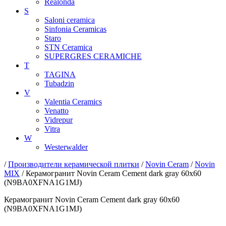
Realonda
S
Saloni ceramica
Sinfonia Ceramicas
Staro
STN Ceramica
SUPERGRES CERAMICHE
T
TAGINA
Tubadzin
V
Valentia Ceramics
Venatto
Vidrepur
Vitra
W
Westerwalder
/
Производители керамической плитки
/
Novin Ceram
/
Novin
MIX
/ Керамогранит Novin Ceram Cement dark gray 60x60
(N9BA0XFNA1G1MJ)
Керамогранит Novin Ceram Cement dark gray 60x60
(N9BA0XFNA1G1MJ)