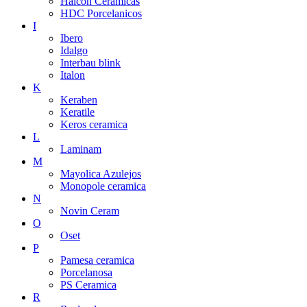
Halcon Ceramicas
HDC Porcelanicos
I
Ibero
Idalgo
Interbau blink
Italon
K
Keraben
Keratile
Keros ceramica
L
Laminam
M
Mayolica Azulejos
Monopole ceramica
N
Novin Ceram
O
Oset
P
Pamesa ceramica
Porcelanosa
PS Ceramica
R