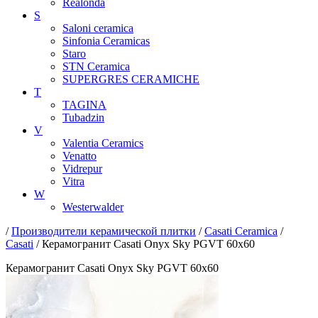
Realonda
S
Saloni ceramica
Sinfonia Ceramicas
Staro
STN Ceramica
SUPERGRES CERAMICHE
T
TAGINA
Tubadzin
V
Valentia Ceramics
Venatto
Vidrepur
Vitra
W
Westerwalder
/
Производители керамической плитки
/
Casati Ceramica
/
Casati
/ Керамогранит Casati Onyx Sky PGVT 60x60
Керамогранит Casati Onyx Sky PGVT 60x60