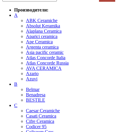
Производители:
A
ABK Ceramiche
Absolut Keramika
Alaplana Ceramica
Aparici ceramica
Ape Ceramica
Argenta ceramica
Asia pacific ceramic
Atlas Concorde Italia
Atlas Concorde Russia
AVA CERAMICA
Azario
Azuvi
B
Belmar
Benadresa
BESTILE
C
Caesar Ceramiche
Casati Ceramica
Cifre Ceramica
Codicer 95
Coliseum Gres