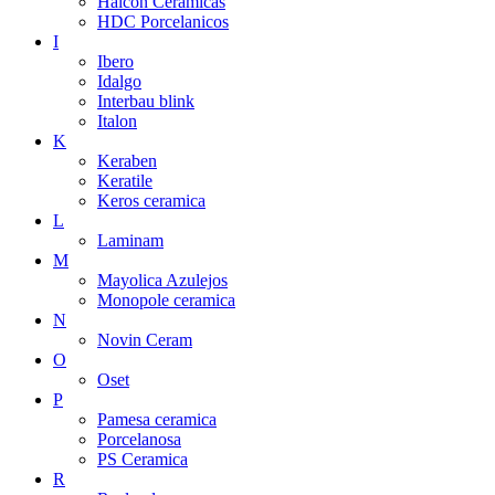
Halcon Ceramicas
HDC Porcelanicos
I
Ibero
Idalgo
Interbau blink
Italon
K
Keraben
Keratile
Keros ceramica
L
Laminam
M
Mayolica Azulejos
Monopole ceramica
N
Novin Ceram
O
Oset
P
Pamesa ceramica
Porcelanosa
PS Ceramica
R