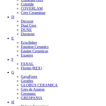
Colortile
COVERLAM
Creo Ceramique
D
Decocer
Dual Gres
DUNE
Durstone
E
Ecoclinker
Emotion Ceramics
Equipe Ceramicas
Exagres
F
FANAL
Florim (REX)
G
GayaFores
Geotiles
GLOBUS CERAMICA
Gres de Aragon
Gresmanc
GRESPANIA
H