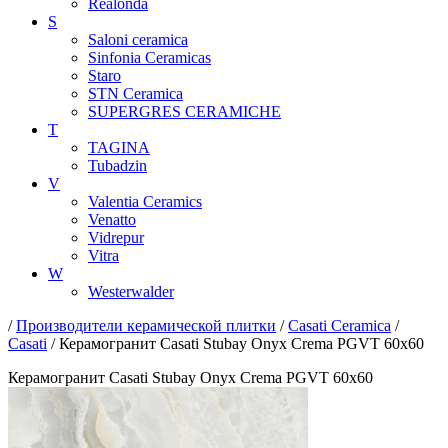
Realonda
S
Saloni ceramica
Sinfonia Ceramicas
Staro
STN Ceramica
SUPERGRES CERAMICHE
T
TAGINA
Tubadzin
V
Valentia Ceramics
Venatto
Vidrepur
Vitra
W
Westerwalder
/
Производители керамической плитки
/
Casati Ceramica
/
Casati
/ Керамогранит Casati Stubay Onyx Crema PGVT 60x60
Керамогранит Casati Stubay Onyx Crema PGVT 60x60