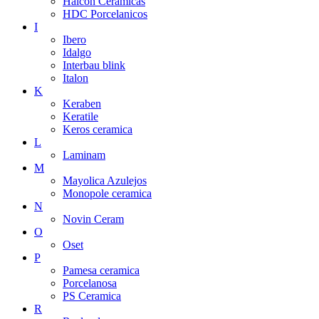
Halcon Ceramicas
HDC Porcelanicos
I
Ibero
Idalgo
Interbau blink
Italon
K
Keraben
Keratile
Keros ceramica
L
Laminam
M
Mayolica Azulejos
Monopole ceramica
N
Novin Ceram
O
Oset
P
Pamesa ceramica
Porcelanosa
PS Ceramica
R