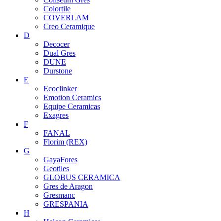
Colortile
COVERLAM
Creo Ceramique
D
Decocer
Dual Gres
DUNE
Durstone
E
Ecoclinker
Emotion Ceramics
Equipe Ceramicas
Exagres
F
FANAL
Florim (REX)
G
GayaFores
Geotiles
GLOBUS CERAMICA
Gres de Aragon
Gresmanc
GRESPANIA
H