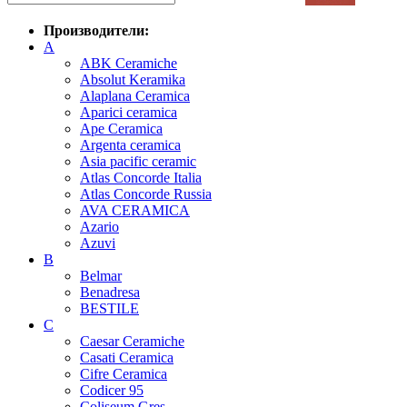
Производители:
A
ABK Ceramiche
Absolut Keramika
Alaplana Ceramica
Aparici ceramica
Ape Ceramica
Argenta ceramica
Asia pacific ceramic
Atlas Concorde Italia
Atlas Concorde Russia
AVA CERAMICA
Azario
Azuvi
B
Belmar
Benadresa
BESTILE
C
Caesar Ceramiche
Casati Ceramica
Cifre Ceramica
Codicer 95
Coliseum Gres