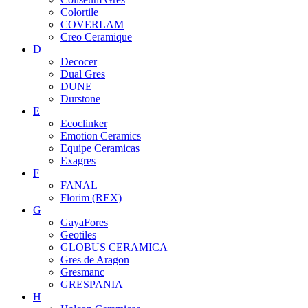
Colortile
COVERLAM
Creo Ceramique
D
Decocer
Dual Gres
DUNE
Durstone
E
Ecoclinker
Emotion Ceramics
Equipe Ceramicas
Exagres
F
FANAL
Florim (REX)
G
GayaFores
Geotiles
GLOBUS CERAMICA
Gres de Aragon
Gresmanc
GRESPANIA
H