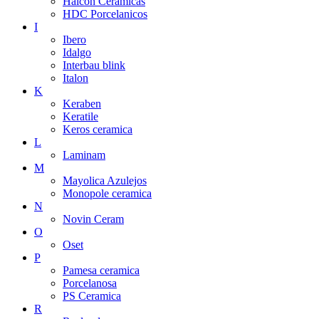
Halcon Ceramicas
HDC Porcelanicos
I
Ibero
Idalgo
Interbau blink
Italon
K
Keraben
Keratile
Keros ceramica
L
Laminam
M
Mayolica Azulejos
Monopole ceramica
N
Novin Ceram
O
Oset
P
Pamesa ceramica
Porcelanosa
PS Ceramica
R