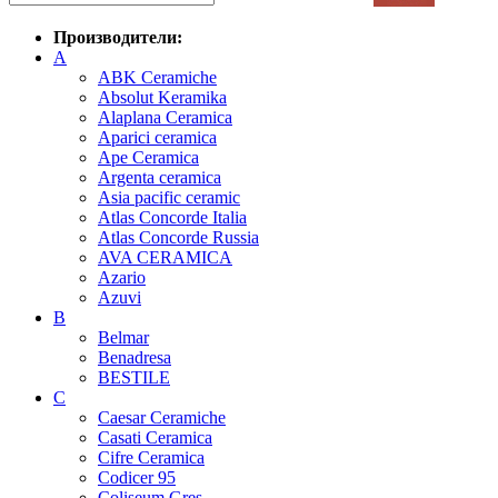
Производители:
A
ABK Ceramiche
Absolut Keramika
Alaplana Ceramica
Aparici ceramica
Ape Ceramica
Argenta ceramica
Asia pacific ceramic
Atlas Concorde Italia
Atlas Concorde Russia
AVA CERAMICA
Azario
Azuvi
B
Belmar
Benadresa
BESTILE
C
Caesar Ceramiche
Casati Ceramica
Cifre Ceramica
Codicer 95
Coliseum Gres