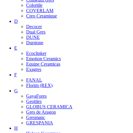
Colortile
COVERLAM
Creo Ceramique
D
Decocer
Dual Gres
DUNE
Durstone
E
Ecoclinker
Emotion Ceramics
Equipe Ceramicas
Exagres
F
FANAL
Florim (REX)
G
GayaFores
Geotiles
GLOBUS CERAMICA
Gres de Aragon
Gresmanc
GRESPANIA
H