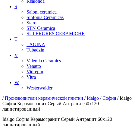
Realonda
S
Saloni ceramica
Sinfonia Ceramicas
Staro
STN Ceramica
SUPERGRES CERAMICHE
T
TAGINA
Tubadzin
V
Valentia Ceramics
Venatto
Vidrepur
Vitra
W
Westerwalder
/
Производители керамической плитки
/
Idalgo
/
София
/ Idalgo
София Керамогранит Серый Антрацит 60x120
лаппатированный
Idalgo София Керамогранит Серый Антрацит 60x120
лаппатированный