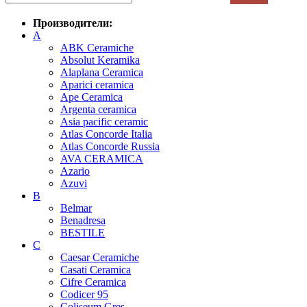
Производители:
A
ABK Ceramiche
Absolut Keramika
Alaplana Ceramica
Aparici ceramica
Ape Ceramica
Argenta ceramica
Asia pacific ceramic
Atlas Concorde Italia
Atlas Concorde Russia
AVA CERAMICA
Azario
Azuvi
B
Belmar
Benadresa
BESTILE
C
Caesar Ceramiche
Casati Ceramica
Cifre Ceramica
Codicer 95
Coliseum Gres