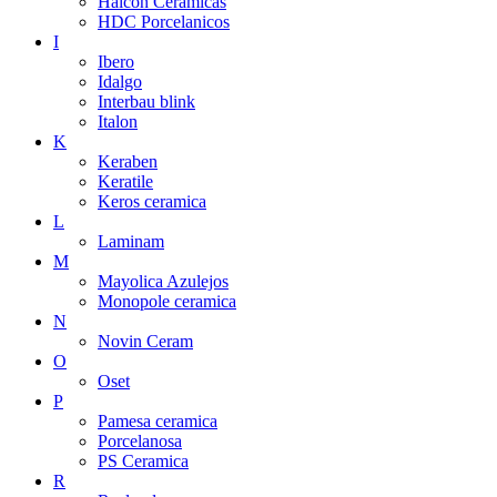
Halcon Ceramicas
HDC Porcelanicos
I
Ibero
Idalgo
Interbau blink
Italon
K
Keraben
Keratile
Keros ceramica
L
Laminam
M
Mayolica Azulejos
Monopole ceramica
N
Novin Ceram
O
Oset
P
Pamesa ceramica
Porcelanosa
PS Ceramica
R