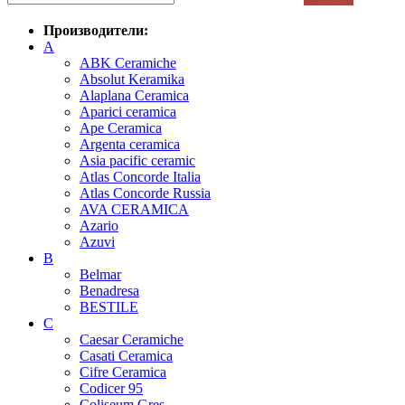
Производители:
A
ABK Ceramiche
Absolut Keramika
Alaplana Ceramica
Aparici ceramica
Ape Ceramica
Argenta ceramica
Asia pacific ceramic
Atlas Concorde Italia
Atlas Concorde Russia
AVA CERAMICA
Azario
Azuvi
B
Belmar
Benadresa
BESTILE
C
Caesar Ceramiche
Casati Ceramica
Cifre Ceramica
Codicer 95
Coliseum Gres