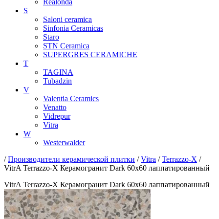
Realonda
S
Saloni ceramica
Sinfonia Ceramicas
Staro
STN Ceramica
SUPERGRES CERAMICHE
T
TAGINA
Tubadzin
V
Valentia Ceramics
Venatto
Vidrepur
Vitra
W
Westerwalder
/
Производители керамической плитки
/
Vitra
/
Terrazzo-X
/
VitrA Terrazzo-X Керамогранит Dark 60x60 лаппатированный
VitrA Terrazzo-X Керамогранит Dark 60x60 лаппатированный