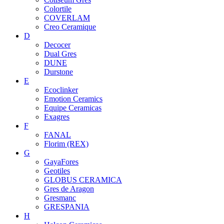
Colortile
COVERLAM
Creo Ceramique
D
Decocer
Dual Gres
DUNE
Durstone
E
Ecoclinker
Emotion Ceramics
Equipe Ceramicas
Exagres
F
FANAL
Florim (REX)
G
GayaFores
Geotiles
GLOBUS CERAMICA
Gres de Aragon
Gresmanc
GRESPANIA
H