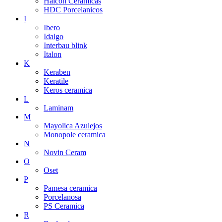
Halcon Ceramicas
HDC Porcelanicos
I
Ibero
Idalgo
Interbau blink
Italon
K
Keraben
Keratile
Keros ceramica
L
Laminam
M
Mayolica Azulejos
Monopole ceramica
N
Novin Ceram
O
Oset
P
Pamesa ceramica
Porcelanosa
PS Ceramica
R