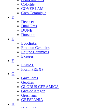
Colortile
COVERLAM
Creo Ceramique
D
Decocer
Dual Gres
DUNE
Durstone
E
Ecoclinker
Emotion Ceramics
Equipe Ceramicas
Exagres
F
FANAL
Florim (REX)
G
GayaFores
Geotiles
GLOBUS CERAMICA
Gres de Aragon
Gresmanc
GRESPANIA
H