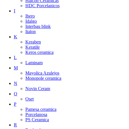
Halcon Ceramicas
HDC Porcelanicos
I
Ibero
Idalgo
Interbau blink
Italon
K
Keraben
Keratile
Keros ceramica
L
Laminam
M
Mayolica Azulejos
Monopole ceramica
N
Novin Ceram
O
Oset
P
Pamesa ceramica
Porcelanosa
PS Ceramica
R