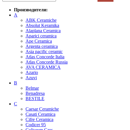
Производители:
A
ABK Ceramiche
Absolut Keramika
Alaplana Ceramica
Aparici ceramica
Ape Ceramica
Argenta ceramica
Asia pacific ceramic
Atlas Concorde Italia
Atlas Concorde Russia
AVA CERAMICA
Azario
Azuvi
B
Belmar
Benadresa
BESTILE
C
Caesar Ceramiche
Casati Ceramica
Cifre Ceramica
Codicer 95
Coliseum Gres