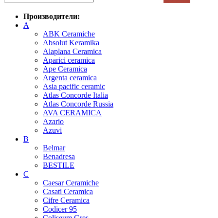
Производители:
A
ABK Ceramiche
Absolut Keramika
Alaplana Ceramica
Aparici ceramica
Ape Ceramica
Argenta ceramica
Asia pacific ceramic
Atlas Concorde Italia
Atlas Concorde Russia
AVA CERAMICA
Azario
Azuvi
B
Belmar
Benadresa
BESTILE
C
Caesar Ceramiche
Casati Ceramica
Cifre Ceramica
Codicer 95
Coliseum Gres