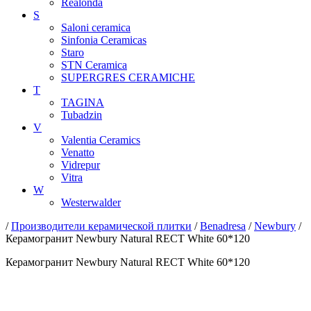
Realonda
S
Saloni ceramica
Sinfonia Ceramicas
Staro
STN Ceramica
SUPERGRES CERAMICHE
T
TAGINA
Tubadzin
V
Valentia Ceramics
Venatto
Vidrepur
Vitra
W
Westerwalder
/
Производители керамической плитки
/
Benadresa
/
Newbury
/
Керамогранит Newbury Natural RECT White 60*120
Керамогранит Newbury Natural RECT White 60*120