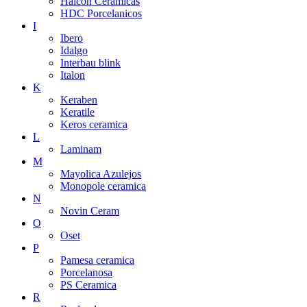
Halcon Ceramicas
HDC Porcelanicos
I
Ibero
Idalgo
Interbau blink
Italon
K
Keraben
Keratile
Keros ceramica
L
Laminam
M
Mayolica Azulejos
Monopole ceramica
N
Novin Ceram
O
Oset
P
Pamesa ceramica
Porcelanosa
PS Ceramica
R