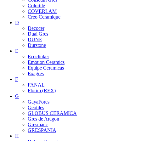
Colortile
COVERLAM
Creo Ceramique
D
Decocer
Dual Gres
DUNE
Durstone
E
Ecoclinker
Emotion Ceramics
Equipe Ceramicas
Exagres
F
FANAL
Florim (REX)
G
GayaFores
Geotiles
GLOBUS CERAMICA
Gres de Aragon
Gresmanc
GRESPANIA
H