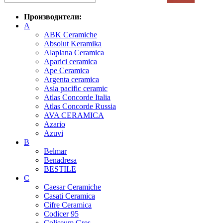
Производители:
A
ABK Ceramiche
Absolut Keramika
Alaplana Ceramica
Aparici ceramica
Ape Ceramica
Argenta ceramica
Asia pacific ceramic
Atlas Concorde Italia
Atlas Concorde Russia
AVA CERAMICA
Azario
Azuvi
B
Belmar
Benadresa
BESTILE
C
Caesar Ceramiche
Casati Ceramica
Cifre Ceramica
Codicer 95
Coliseum Gres