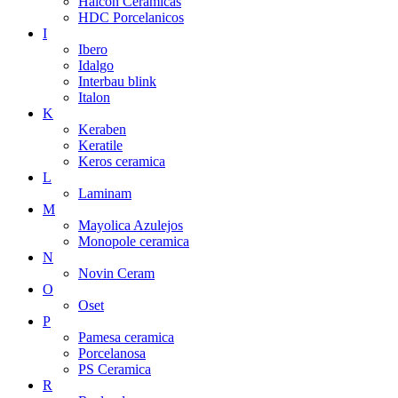
Halcon Ceramicas
HDC Porcelanicos
I
Ibero
Idalgo
Interbau blink
Italon
K
Keraben
Keratile
Keros ceramica
L
Laminam
M
Mayolica Azulejos
Monopole ceramica
N
Novin Ceram
O
Oset
P
Pamesa ceramica
Porcelanosa
PS Ceramica
R