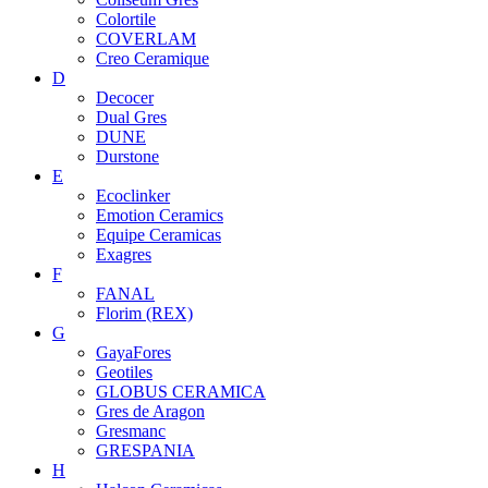
Colortile
COVERLAM
Creo Ceramique
D
Decocer
Dual Gres
DUNE
Durstone
E
Ecoclinker
Emotion Ceramics
Equipe Ceramicas
Exagres
F
FANAL
Florim (REX)
G
GayaFores
Geotiles
GLOBUS CERAMICA
Gres de Aragon
Gresmanc
GRESPANIA
H