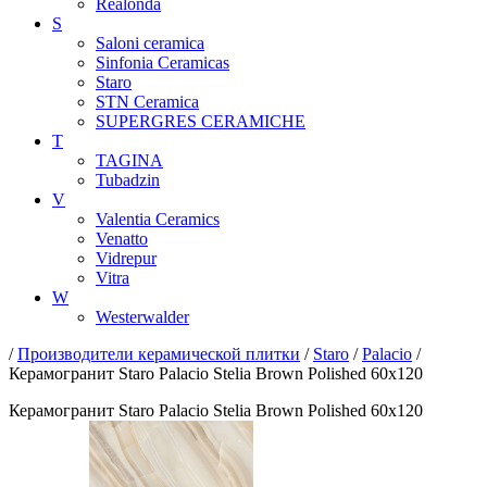
Realonda
S
Saloni ceramica
Sinfonia Ceramicas
Staro
STN Ceramica
SUPERGRES CERAMICHE
T
TAGINA
Tubadzin
V
Valentia Ceramics
Venatto
Vidrepur
Vitra
W
Westerwalder
/
Производители керамической плитки
/
Staro
/
Palacio
/
Керамогранит Staro Palacio Stelia Brown Polished 60x120
Керамогранит Staro Palacio Stelia Brown Polished 60x120