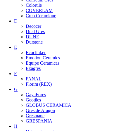
Colortile
COVERLAM
Creo Ceramique
D
Decocer
Dual Gres
DUNE
Durstone
E
Ecoclinker
Emotion Ceramics
Equipe Ceramicas
Exagres
F
FANAL
Florim (REX)
G
GayaFores
Geotiles
GLOBUS CERAMICA
Gres de Aragon
Gresmanc
GRESPANIA
H