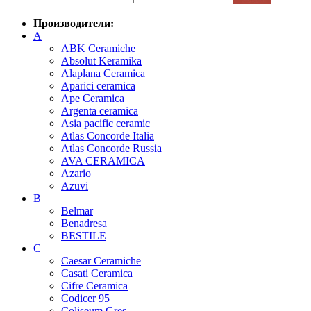
Производители:
A
ABK Ceramiche
Absolut Keramika
Alaplana Ceramica
Aparici ceramica
Ape Ceramica
Argenta ceramica
Asia pacific ceramic
Atlas Concorde Italia
Atlas Concorde Russia
AVA CERAMICA
Azario
Azuvi
B
Belmar
Benadresa
BESTILE
C
Caesar Ceramiche
Casati Ceramica
Cifre Ceramica
Codicer 95
Coliseum Gres