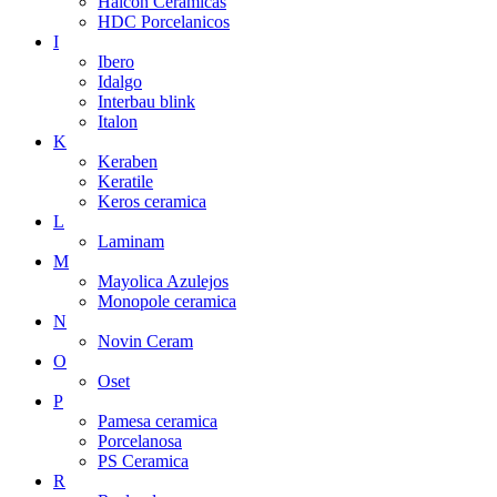
Halcon Ceramicas
HDC Porcelanicos
I
Ibero
Idalgo
Interbau blink
Italon
K
Keraben
Keratile
Keros ceramica
L
Laminam
M
Mayolica Azulejos
Monopole ceramica
N
Novin Ceram
O
Oset
P
Pamesa ceramica
Porcelanosa
PS Ceramica
R