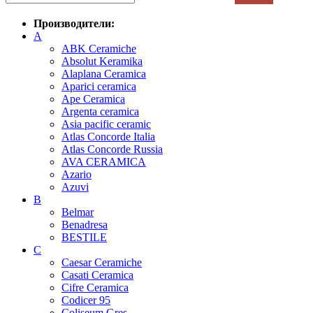
Производители:
A
ABK Ceramiche
Absolut Keramika
Alaplana Ceramica
Aparici ceramica
Ape Ceramica
Argenta ceramica
Asia pacific ceramic
Atlas Concorde Italia
Atlas Concorde Russia
AVA CERAMICA
Azario
Azuvi
B
Belmar
Benadresa
BESTILE
C
Caesar Ceramiche
Casati Ceramica
Cifre Ceramica
Codicer 95
Coliseum Gres