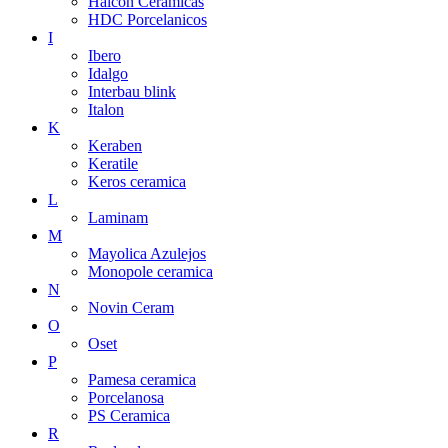
Halcon Ceramicas
HDC Porcelanicos
I
Ibero
Idalgo
Interbau blink
Italon
K
Keraben
Keratile
Keros ceramica
L
Laminam
M
Mayolica Azulejos
Monopole ceramica
N
Novin Ceram
O
Oset
P
Pamesa ceramica
Porcelanosa
PS Ceramica
R