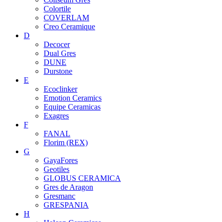
Colortile
COVERLAM
Creo Ceramique
D
Decocer
Dual Gres
DUNE
Durstone
E
Ecoclinker
Emotion Ceramics
Equipe Ceramicas
Exagres
F
FANAL
Florim (REX)
G
GayaFores
Geotiles
GLOBUS CERAMICA
Gres de Aragon
Gresmanc
GRESPANIA
H