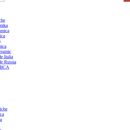
che
mika
amica
ica
a
mica
ceramic
 Italia
de Russia
MICA
iche
ca
a
s