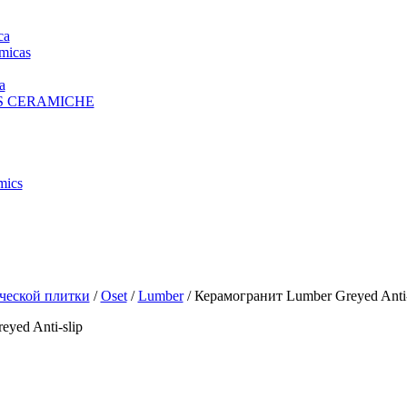
ca
micas
a
S CERAMICHE
mics
ческой плитки
/
Oset
/
Lumber
/ Керамогранит Lumber Greyed Anti-
yed Anti-slip