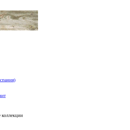
Испания)
нит
 коллекции