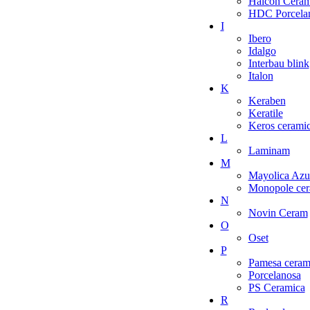
Halcon Ceram
HDC Porcelan
I
Ibero
Idalgo
Interbau blink
Italon
K
Keraben
Keratile
Keros cerami
L
Laminam
M
Mayolica Azu
Monopole cer
N
Novin Ceram
O
Oset
P
Pamesa ceram
Porcelanosa
PS Ceramica
R