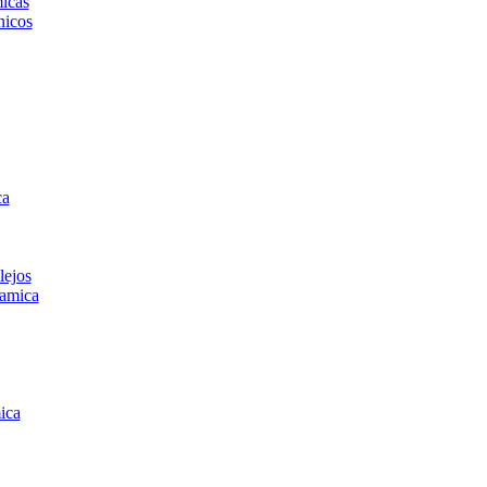
icas
icos
ca
lejos
amica
ica