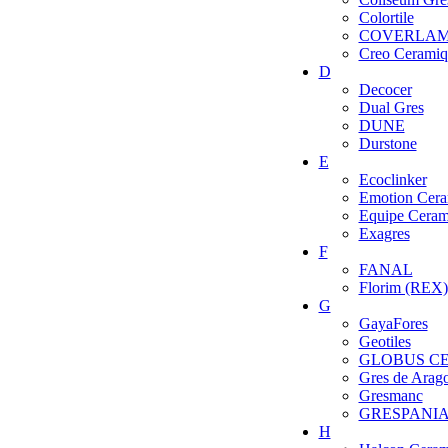
Colortile
COVERLA
Creo Ceramiq
D
Decocer
Dual Gres
DUNE
Durstone
E
Ecoclinker
Emotion Cera
Equipe Ceram
Exagres
F
FANAL
Florim (REX)
G
GayaFores
Geotiles
GLOBUS C
Gres de Arag
Gresmanc
GRESPANI
H