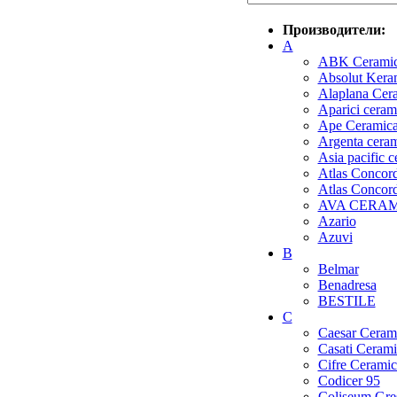
Производители:
A
ABK Cerami
Absolut Kera
Alaplana Cer
Aparici ceram
Ape Ceramic
Argenta cera
Asia pacific 
Atlas Concorde
Atlas Concor
AVA CERA
Azario
Azuvi
B
Belmar
Benadresa
BESTILE
C
Caesar Ceram
Casati Cerami
Cifre Ceramic
Codicer 95
Coliseum Gre