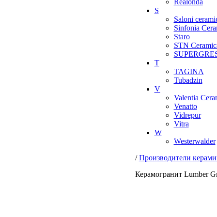
Realonda
S
Saloni cerami
Sinfonia Cera
Staro
STN Ceramic
SUPERGRE
T
TAGINA
Tubadzin
V
Valentia Cera
Venatto
Vidrepur
Vitra
W
Westerwalder
/
Производители керами
Керамогранит Lumber Gre