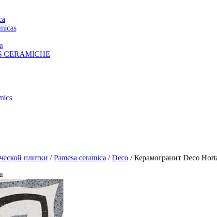
ca
micas
a
S CERAMICHE
mics
ческой плитки
/
Pamesa ceramica
/
Deco
/ Керамогранит Deco Hort
a