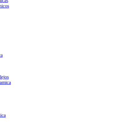
icas
icos
ca
lejos
amica
ica