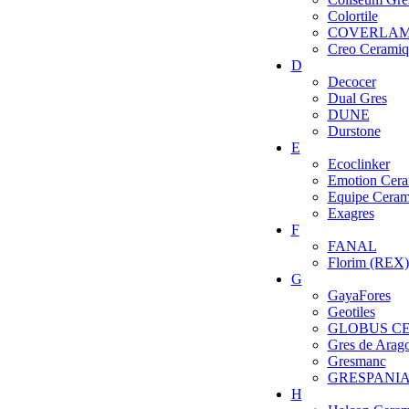
Colortile
COVERLA
Creo Ceramiq
D
Decocer
Dual Gres
DUNE
Durstone
E
Ecoclinker
Emotion Cera
Equipe Ceram
Exagres
F
FANAL
Florim (REX)
G
GayaFores
Geotiles
GLOBUS C
Gres de Arag
Gresmanc
GRESPANI
H