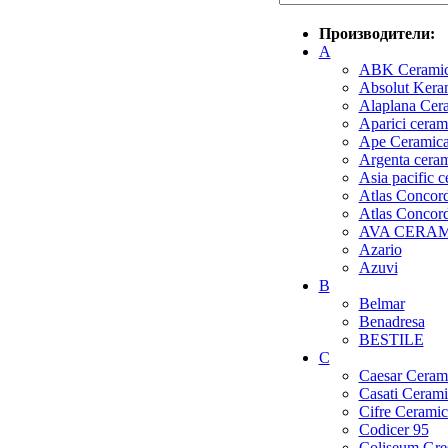
Производители:
A
ABK Cerami
Absolut Kera
Alaplana Cer
Aparici ceram
Ape Ceramic
Argenta cera
Asia pacific 
Atlas Concorde
Atlas Concor
AVA CERA
Azario
Azuvi
B
Belmar
Benadresa
BESTILE
C
Caesar Ceram
Casati Cerami
Cifre Ceramic
Codicer 95
Coliseum Gre