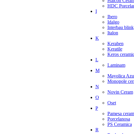
Halcon Ceram
HDC Porcelan
I
Ibero
Idalgo
Interbau blink
Italon
K
Keraben
Keratile
Keros cerami
L
Laminam
M
Mayolica Azu
Monopole cer
N
Novin Ceram
O
Oset
P
Pamesa ceram
Porcelanosa
PS Ceramica
R