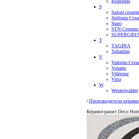
Realonda
S
Saloni cerami
Sinfonia Cera
Staro
STN Ceramic
SUPERGRE
T
TAGINA
Tubadzin
V
Valentia Cera
Venatto
Vidrepur
Vitra
W
Westerwalder
/
Производители керами
Керамогранит Deco Hort