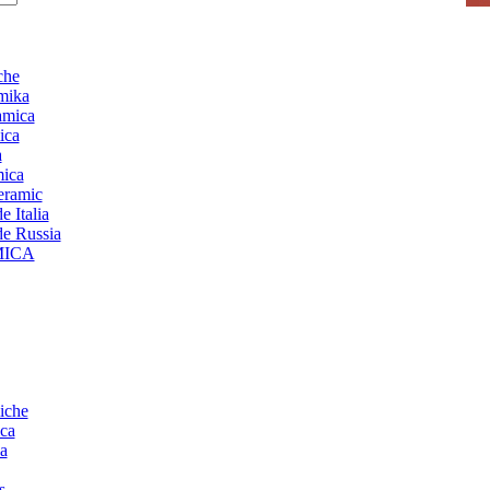
che
mika
amica
ica
a
mica
ceramic
 Italia
de Russia
MICA
iche
ca
a
s