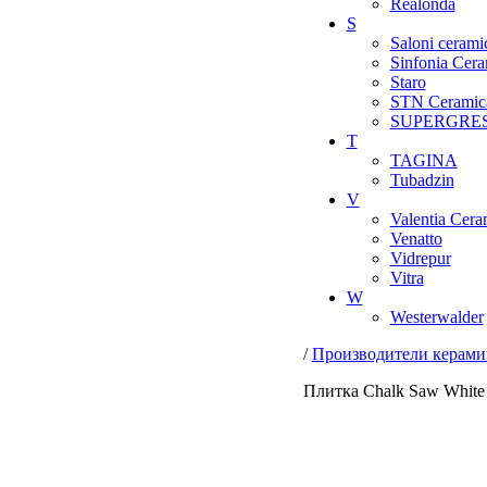
Realonda
S
Saloni cerami
Sinfonia Cera
Staro
STN Ceramic
SUPERGRE
T
TAGINA
Tubadzin
V
Valentia Cera
Venatto
Vidrepur
Vitra
W
Westerwalder
/
Производители керами
Плитка Chalk Saw White