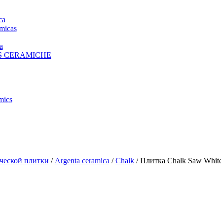
ca
micas
a
S CERAMICHE
mics
ческой плитки
/
Argenta ceramica
/
Chalk
/ Плитка Chalk Saw Whit