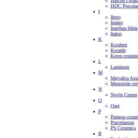
Halcon Ceram
HDC Porcelan
I
Ibero
Idalgo
Interbau blink
Italon
K
Keraben
Keratile
Keros cerami
L
Laminam
M
Mayolica Azu
Monopole cer
N
Novin Ceram
O
Oset
P
Pamesa ceram
Porcelanosa
PS Ceramica
R