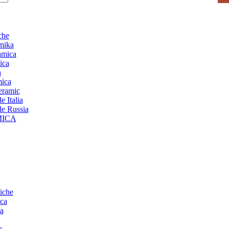
che
mika
amica
ica
a
mica
ceramic
 Italia
de Russia
MICA
iche
ca
a
s