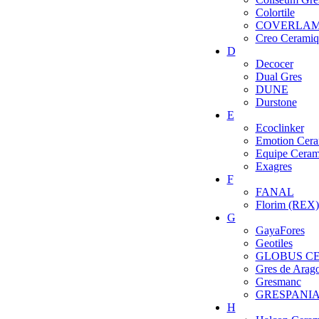
Colortile
COVERLA
Creo Ceramiq
D
Decocer
Dual Gres
DUNE
Durstone
E
Ecoclinker
Emotion Cera
Equipe Ceram
Exagres
F
FANAL
Florim (REX)
G
GayaFores
Geotiles
GLOBUS C
Gres de Arag
Gresmanc
GRESPANI
H