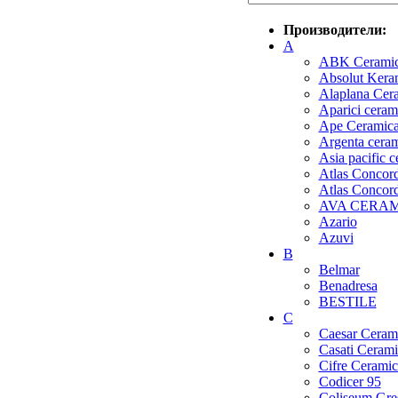
Производители:
A
ABK Cerami
Absolut Kera
Alaplana Cer
Aparici ceram
Ape Ceramic
Argenta cera
Asia pacific 
Atlas Concorde
Atlas Concor
AVA CERA
Azario
Azuvi
B
Belmar
Benadresa
BESTILE
C
Caesar Ceram
Casati Cerami
Cifre Ceramic
Codicer 95
Coliseum Gre