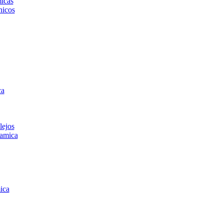
icas
icos
ca
lejos
amica
ica