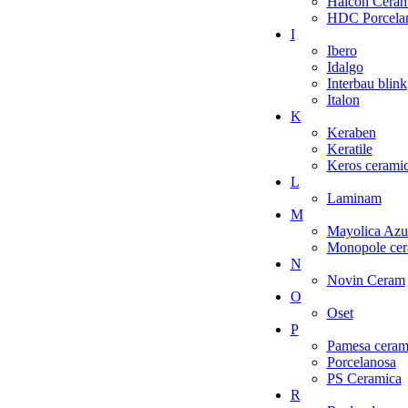
Halcon Ceram
HDC Porcelan
I
Ibero
Idalgo
Interbau blink
Italon
K
Keraben
Keratile
Keros cerami
L
Laminam
M
Mayolica Azu
Monopole cer
N
Novin Ceram
O
Oset
P
Pamesa ceram
Porcelanosa
PS Ceramica
R