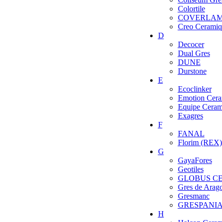
Colortile
COVERLA
Creo Ceramiq
D
Decocer
Dual Gres
DUNE
Durstone
E
Ecoclinker
Emotion Cera
Equipe Ceram
Exagres
F
FANAL
Florim (REX)
G
GayaFores
Geotiles
GLOBUS C
Gres de Arag
Gresmanc
GRESPANI
H