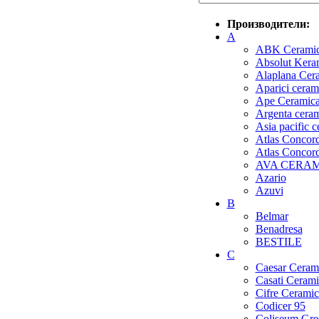
Производители:
A
ABK Cerami
Absolut Kera
Alaplana Cer
Aparici ceram
Ape Ceramic
Argenta cera
Asia pacific 
Atlas Concorde
Atlas Concor
AVA CERA
Azario
Azuvi
B
Belmar
Benadresa
BESTILE
C
Caesar Ceram
Casati Cerami
Cifre Ceramic
Codicer 95
Coliseum Gre