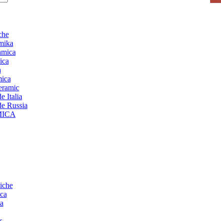
che
mika
amica
ica
a
mica
ceramic
 Italia
de Russia
MICA
iche
ca
a
s