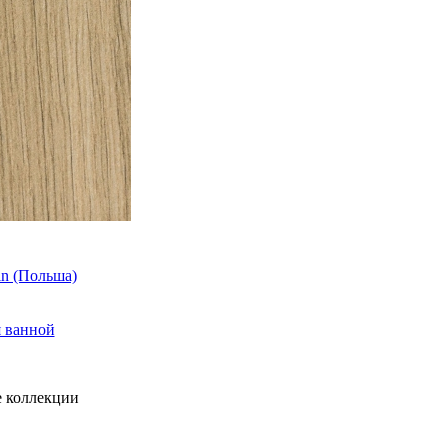
in (Польша)
я ванной
 коллекции