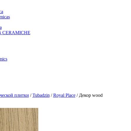
ca
micas
a
S CERAMICHE
mics
ческой плитки
/
Tubadzin
/
Royal Place
/ Декор wood