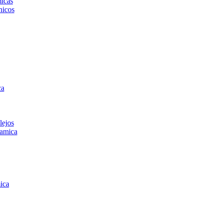
icas
icos
ca
lejos
amica
ica