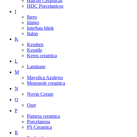
Halcon Ceramicas
HDC Porcelanicos
I
Ibero
Idalgo
Interbau blink
Italon
K
Keraben
Keratile
Keros ceramica
L
Laminam
M
Mayolica Azulejos
Monopole ceramica
N
Novin Ceram
O
Oset
P
Pamesa ceramica
Porcelanosa
PS Ceramica
R