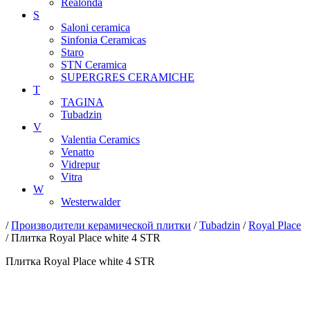
Realonda
S
Saloni ceramica
Sinfonia Ceramicas
Staro
STN Ceramica
SUPERGRES CERAMICHE
T
TAGINA
Tubadzin
V
Valentia Ceramics
Venatto
Vidrepur
Vitra
W
Westerwalder
/
Производители керамической плитки
/
Tubadzin
/
Royal Place
/ Плитка Royal Place white 4 STR
Плитка Royal Place white 4 STR