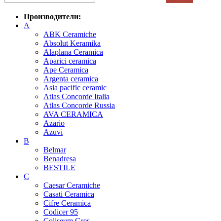
Производители:
A
ABK Ceramiche
Absolut Keramika
Alaplana Ceramica
Aparici ceramica
Ape Ceramica
Argenta ceramica
Asia pacific ceramic
Atlas Concorde Italia
Atlas Concorde Russia
AVA CERAMICA
Azario
Azuvi
B
Belmar
Benadresa
BESTILE
C
Caesar Ceramiche
Casati Ceramica
Cifre Ceramica
Codicer 95
Coliseum Gres