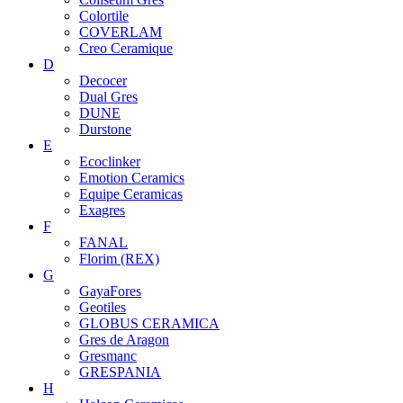
Colortile
COVERLAM
Creo Ceramique
D
Decocer
Dual Gres
DUNE
Durstone
E
Ecoclinker
Emotion Ceramics
Equipe Ceramicas
Exagres
F
FANAL
Florim (REX)
G
GayaFores
Geotiles
GLOBUS CERAMICA
Gres de Aragon
Gresmanc
GRESPANIA
H