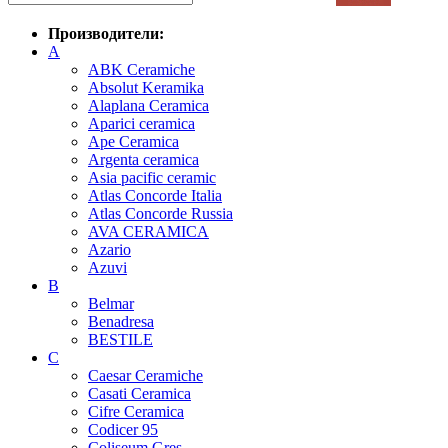
Производители:
A
ABK Ceramiche
Absolut Keramika
Alaplana Ceramica
Aparici ceramica
Ape Ceramica
Argenta ceramica
Asia pacific ceramic
Atlas Concorde Italia
Atlas Concorde Russia
AVA CERAMICA
Azario
Azuvi
B
Belmar
Benadresa
BESTILE
C
Caesar Ceramiche
Casati Ceramica
Cifre Ceramica
Codicer 95
Coliseum Gres