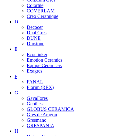
Colortile
COVERLAM
Creo Ceramique
D
Decocer
Dual Gres
DUNE
Durstone
E
Ecoclinker
Emotion Ceramics
Equipe Ceramicas
Exagres
F
FANAL
Florim (REX)
G
GayaFores
Geotiles
GLOBUS CERAMICA
Gres de Aragon
Gresmanc
GRESPANIA
H