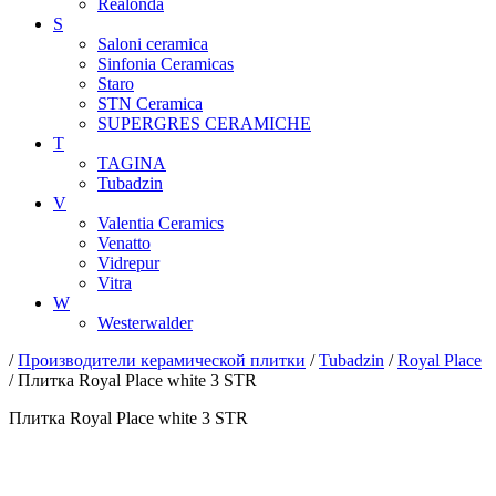
Realonda
S
Saloni ceramica
Sinfonia Ceramicas
Staro
STN Ceramica
SUPERGRES CERAMICHE
T
TAGINA
Tubadzin
V
Valentia Ceramics
Venatto
Vidrepur
Vitra
W
Westerwalder
/
Производители керамической плитки
/
Tubadzin
/
Royal Place
/ Плитка Royal Place white 3 STR
Плитка Royal Place white 3 STR