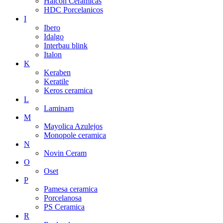
Halcon Ceramicas
HDC Porcelanicos
I
Ibero
Idalgo
Interbau blink
Italon
K
Keraben
Keratile
Keros ceramica
L
Laminam
M
Mayolica Azulejos
Monopole ceramica
N
Novin Ceram
O
Oset
P
Pamesa ceramica
Porcelanosa
PS Ceramica
R