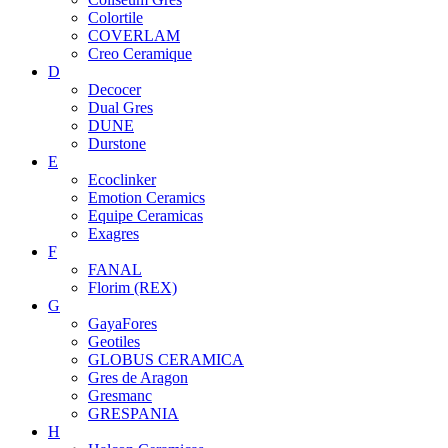
Colortile
COVERLAM
Creo Ceramique
D
Decocer
Dual Gres
DUNE
Durstone
E
Ecoclinker
Emotion Ceramics
Equipe Ceramicas
Exagres
F
FANAL
Florim (REX)
G
GayaFores
Geotiles
GLOBUS CERAMICA
Gres de Aragon
Gresmanc
GRESPANIA
H