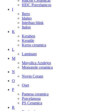
Halcon Ceramicas
HDC Porcelanicos
I
Ibero
Idalgo
Interbau blink
Italon
K
Keraben
Keratile
Keros ceramica
L
Laminam
M
Mayolica Azulejos
Monopole ceramica
N
Novin Ceram
O
Oset
P
Pamesa ceramica
Porcelanosa
PS Ceramica
R