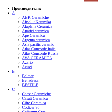
Производители:
A
ABK Ceramiche
Absolut Keramika
Alaplana Ceramica
Aparici ceramica
Ape Ceramica
Argenta ceramica
Asia pacific ceramic
Atlas Concorde Italia
Atlas Concorde Russia
AVA CERAMICA
Azario
Azuvi
B
Belmar
Benadresa
BESTILE
C
Caesar Ceramiche
Casati Ceramica
Cifre Ceramica
Codicer 95
Coliseum Gres