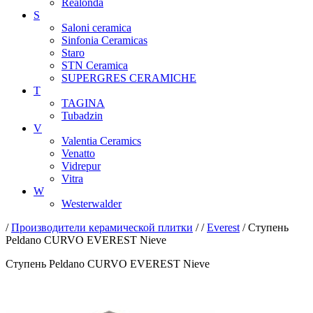
Realonda
S
Saloni ceramica
Sinfonia Ceramicas
Staro
STN Ceramica
SUPERGRES CERAMICHE
T
TAGINA
Tubadzin
V
Valentia Ceramics
Venatto
Vidrepur
Vitra
W
Westerwalder
/
Производители керамической плитки
/
/
Everest
/ Ступень
Peldano CURVO EVEREST Nieve
Ступень Peldano CURVO EVEREST Nieve