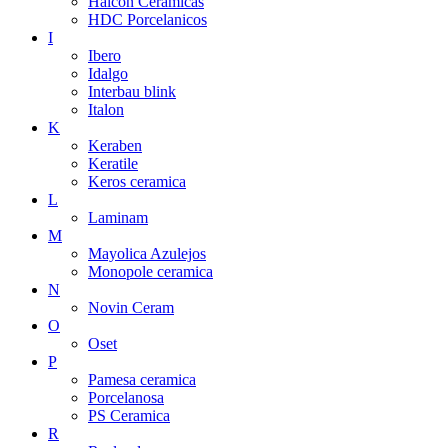
Halcon Ceramicas
HDC Porcelanicos
I
Ibero
Idalgo
Interbau blink
Italon
K
Keraben
Keratile
Keros ceramica
L
Laminam
M
Mayolica Azulejos
Monopole ceramica
N
Novin Ceram
O
Oset
P
Pamesa ceramica
Porcelanosa
PS Ceramica
R