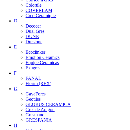
Colortile
COVERLAM
Creo Ceramique
D
Decocer
Dual Gres
DUNE
Durstone
E
Ecoclinker
Emotion Ceramics
Equipe Ceramicas
Exagres
F
FANAL
Florim (REX)
G
GayaFores
Geotiles
GLOBUS CERAMICA
Gres de Aragon
Gresmanc
GRESPANIA
H