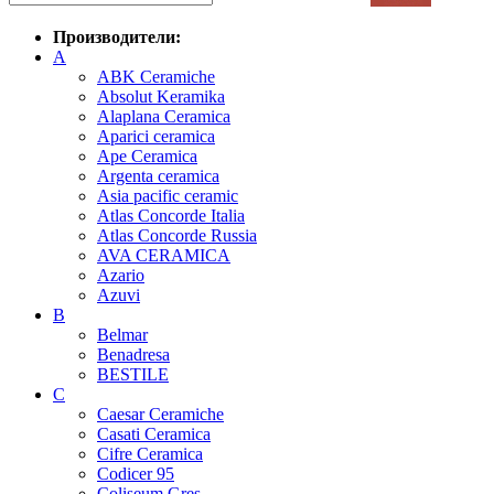
Производители:
A
ABK Ceramiche
Absolut Keramika
Alaplana Ceramica
Aparici ceramica
Ape Ceramica
Argenta ceramica
Asia pacific ceramic
Atlas Concorde Italia
Atlas Concorde Russia
AVA CERAMICA
Azario
Azuvi
B
Belmar
Benadresa
BESTILE
C
Caesar Ceramiche
Casati Ceramica
Cifre Ceramica
Codicer 95
Coliseum Gres