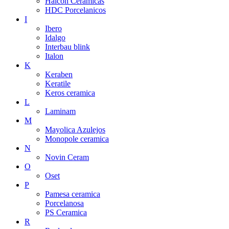
Halcon Ceramicas
HDC Porcelanicos
I
Ibero
Idalgo
Interbau blink
Italon
K
Keraben
Keratile
Keros ceramica
L
Laminam
M
Mayolica Azulejos
Monopole ceramica
N
Novin Ceram
O
Oset
P
Pamesa ceramica
Porcelanosa
PS Ceramica
R