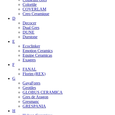
Colortile
COVERLAM
Creo Ceramique
D
Decocer
Dual Gres
DUNE
Durstone
E
Ecoclinker
Emotion Ceramics
Equipe Ceramicas
Exagres
F
FANAL
Florim (REX)
G
GayaFores
Geotiles
GLOBUS CERAMICA
Gres de Aragon
Gresmanc
GRESPANIA
H