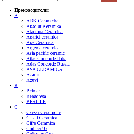
Производители:
A
ABK Ceramiche
Absolut Keramika
Alaplana Ceramica
Aparici ceramica
Ape Ceramica
Argenta ceramica
Asia pacific ceramic
Atlas Concorde Italia
Atlas Concorde Russia
AVA CERAMICA
Azario
Azuvi
B
Belmar
Benadresa
BESTILE
C
Caesar Ceramiche
Casati Ceramica
Cifre Ceramica
Codicer 95
Coliseum Gres