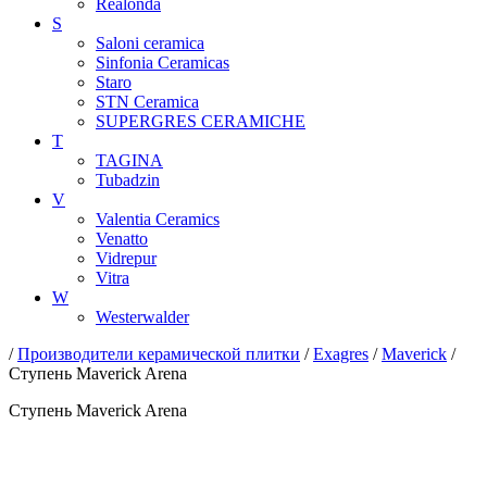
Realonda
S
Saloni ceramica
Sinfonia Ceramicas
Staro
STN Ceramica
SUPERGRES CERAMICHE
T
TAGINA
Tubadzin
V
Valentia Ceramics
Venatto
Vidrepur
Vitra
W
Westerwalder
/
Производители керамической плитки
/
Exagres
/
Maverick
/
Ступень Maverick Arena
Ступень Maverick Arena