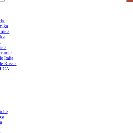
che
mika
amica
ica
a
mica
ceramic
 Italia
de Russia
MICA
iche
ca
a
s