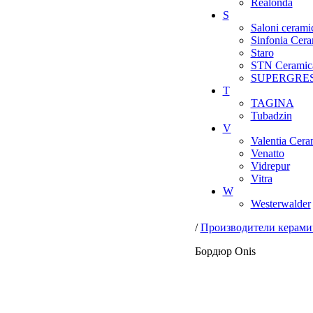
Realonda
S
Saloni cerami
Sinfonia Cera
Staro
STN Ceramic
SUPERGRE
T
TAGINA
Tubadzin
V
Valentia Cera
Venatto
Vidrepur
Vitra
W
Westerwalder
/
Производители керами
Бордюр Onis