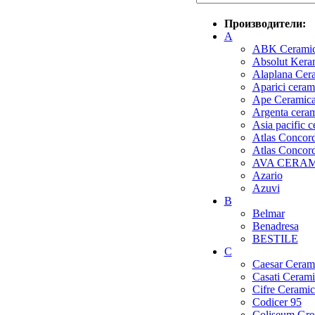
Производители:
A
ABK Cerami
Absolut Kera
Alaplana Cer
Aparici ceram
Ape Ceramic
Argenta cera
Asia pacific 
Atlas Concorde
Atlas Concor
AVA CERA
Azario
Azuvi
B
Belmar
Benadresa
BESTILE
C
Caesar Ceram
Casati Cerami
Cifre Ceramic
Codicer 95
Coliseum Gre