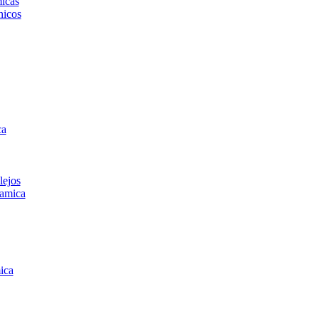
icas
icos
ca
lejos
amica
ica