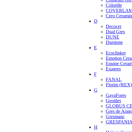
Colortile
COVERLA
Creo Ceramiq
D
Decocer
Dual Gres
DUNE
Durstone
E
Ecoclinker
Emotion Cera
Equipe Ceram
Exagres
F
FANAL
Florim (REX)
G
GayaFores
Geotiles
GLOBUS C
Gres de Arag
Gresmanc
GRESPANI
H