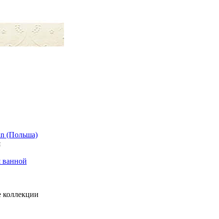
in (Польша)
я
я ванной
 коллекции