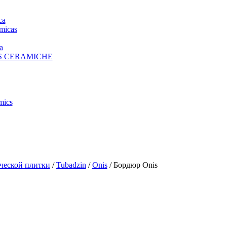
ca
micas
a
S CERAMICHE
mics
ческой плитки
/
Tubadzin
/
Onis
/ Бордюр Onis