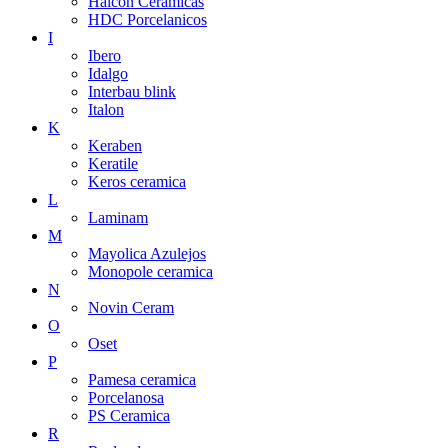
Halcon Ceramicas
HDC Porcelanicos
I
Ibero
Idalgo
Interbau blink
Italon
K
Keraben
Keratile
Keros ceramica
L
Laminam
M
Mayolica Azulejos
Monopole ceramica
N
Novin Ceram
O
Oset
P
Pamesa ceramica
Porcelanosa
PS Ceramica
R