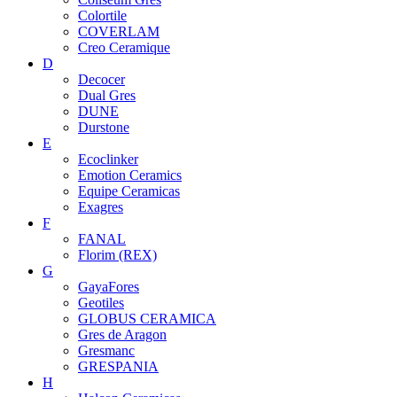
Colortile
COVERLAM
Creo Ceramique
D
Decocer
Dual Gres
DUNE
Durstone
E
Ecoclinker
Emotion Ceramics
Equipe Ceramicas
Exagres
F
FANAL
Florim (REX)
G
GayaFores
Geotiles
GLOBUS CERAMICA
Gres de Aragon
Gresmanc
GRESPANIA
H