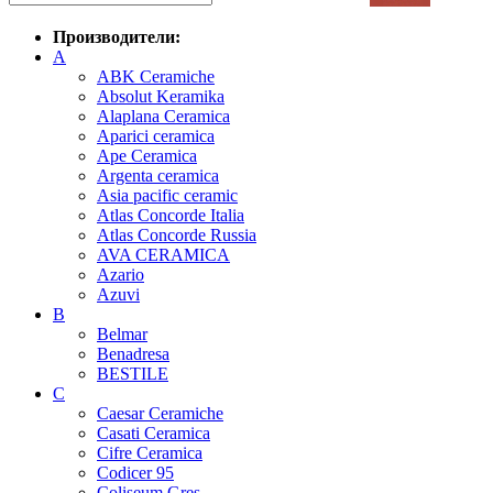
Производители:
A
ABK Ceramiche
Absolut Keramika
Alaplana Ceramica
Aparici ceramica
Ape Ceramica
Argenta ceramica
Asia pacific ceramic
Atlas Concorde Italia
Atlas Concorde Russia
AVA CERAMICA
Azario
Azuvi
B
Belmar
Benadresa
BESTILE
C
Caesar Ceramiche
Casati Ceramica
Cifre Ceramica
Codicer 95
Coliseum Gres