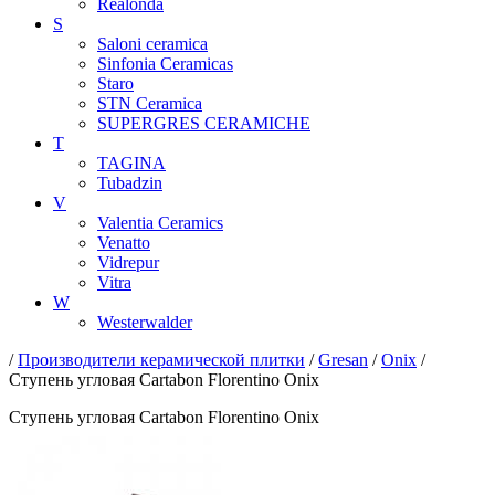
Realonda
S
Saloni ceramica
Sinfonia Ceramicas
Staro
STN Ceramica
SUPERGRES CERAMICHE
T
TAGINA
Tubadzin
V
Valentia Ceramics
Venatto
Vidrepur
Vitra
W
Westerwalder
/
Производители керамической плитки
/
Gresan
/
Onix
/
Ступень угловая Cartabon Florentino Onix
Ступень угловая Cartabon Florentino Onix